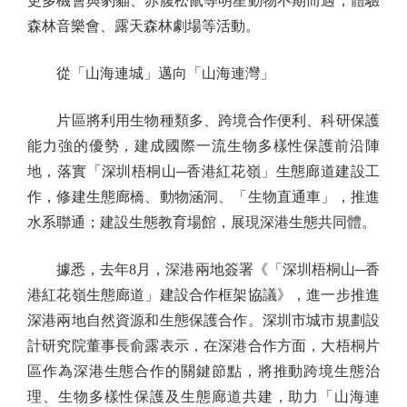
更多機會與豹貓、赤腹松鼠等明星動物不期而遇，體驗
森林音樂會、露天森林劇場等活動。
從「山海連城」邁向「山海連灣」
片區將利用生物種類多、跨境合作便利、科研保護
能力強的優勢，建成國際一流生物多樣性保護前沿陣
地，落實「深圳梧桐山─香港紅花嶺」生態廊道建設工
作，修建生態廊橋、動物涵洞、「生物直通車」，推進
水系聯通；建設生態教育場館，展現深港生態共同體。
據悉，去年8月，深港兩地簽署《「深圳梧桐山─香
港紅花嶺生態廊道」建設合作框架協議》，進一步推進
深港兩地自然資源和生態保護合作。深圳市城市規劃設
計研究院董事長俞露表示，在深港合作方面，大梧桐片
區作為深港生態合作的關鍵節點，將推動跨境生態治
理、生物多樣性保護及生態廊道共建，助力「山海連