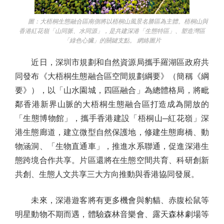
圖：大梧桐生態融合區南側將以梧桐山風景名勝區為主體。梧桐山與
香港紅花嶺「山同脈、水同源」，是共建深港「生態特區」、塑造灣區
「綠色心臟」的關鍵支點。 網絡圖片
近日，深圳市規劃和自然資源局攜手羅湖區政府共
同發布《大梧桐生態融合區空間規劃綱要》（簡稱《綱
要》），以「山水園城，四區融合」為總體格局，將毗
鄰香港新界山脈的大梧桐生態融合區打造成為開放的
「生態博物館」，攜手香港建設「梧桐山─紅花嶺」深
港生態廊道，建立微型自然保護地，修建生態廊橋、動
物涵洞、「生物直通車」，推進水系聯通，促進深港生
態跨境合作共享。片區還將在生態空間共育、科研創新
共創、生態人文共享三大方向推動與香港協同發展。
未來，深港遊客將有更多機會與豹貓、赤腹松鼠等
明星動物不期而遇，體驗森林音樂會、露天森林劇場等