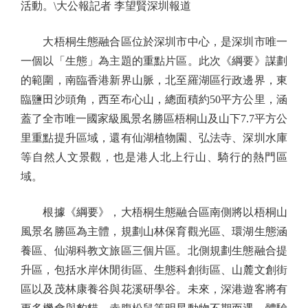
活動。\大公報記者 李望賢深圳報道
大梧桐生態融合區位於深圳市中心，是深圳市唯一
一個以「生態」為主題的重點片區。此次《綱要》謀劃
的範圍，南臨香港新界山脈，北至羅湖區行政邊界，東
臨鹽田沙頭角，西至布心山，總面積約50平方公里，涵
蓋了全市唯一國家級風景名勝區梧桐山及山下7.7平方公
里重點提升區域，還有仙湖植物園、弘法寺、深圳水庫
等自然人文景觀，也是港人北上行山、騎行的熱門區
域。
根據《綱要》，大梧桐生態融合區南側將以梧桐山
風景名勝區為主體，規劃山林保育觀光區、環湖生態涵
養區、仙湖科教文旅區三個片區。北側規劃生態融合提
升區，包括水岸休閒街區、生態科創街區、山麓文創街
區以及茂林康養谷與花溪研學谷。未來，深港遊客將有