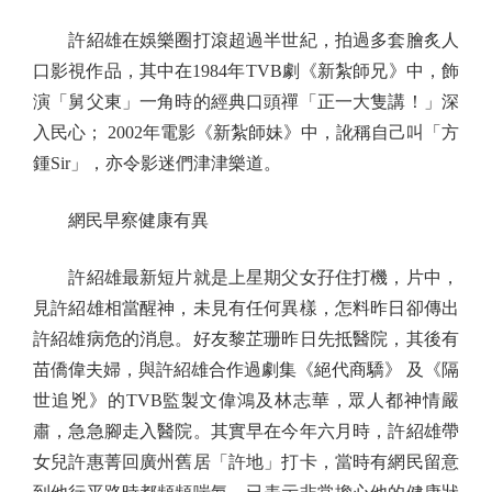
許紹雄在娛樂圈打滾超過半世紀，拍過多套膾炙人
口影視作品，其中在1984年TVB劇《新紮師兄》中，飾
演「舅父東」一角時的經典口頭禪「正一大隻講！」深
入民心； 2002年電影《新紮師妹》中，訛稱自己叫「方
鍾Sir」，亦令影迷們津津樂道。
網民早察健康有異
許紹雄最新短片就是上星期父女孖住打機，片中，
見許紹雄相當醒神，未見有任何異樣，怎料昨日卻傳出
許紹雄病危的消息。好友黎芷珊昨日先抵醫院，其後有
苗僑偉夫婦，與許紹雄合作過劇集《絕代商驕》 及《隔
世追兇》的TVB監製文偉鴻及林志華，眾人都神情嚴
肅，急急腳走入醫院。其實早在今年六月時，許紹雄帶
女兒許惠菁回廣州舊居「許地」打卡，當時有網民留意