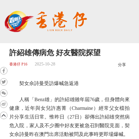
許紹雄傳病危 好友醫院探望
2025-10-28
香港仔 P16
分享
契女佘詩曼受訪爆喊急返港
人稱「Benz雄」的許紹雄雖年屆76歲，但身體向來
健康，近年與女兒許惠菁（Charmaine）經常父女檔拍
片分享生活日常。惟昨日（27日）卻傳出許紹雄突然病
危入院，家人及不少圈中好友更被急召到醫院見面，契
女佘詩曼昨在澳門出席活動被問及此事時更即場爆喊。