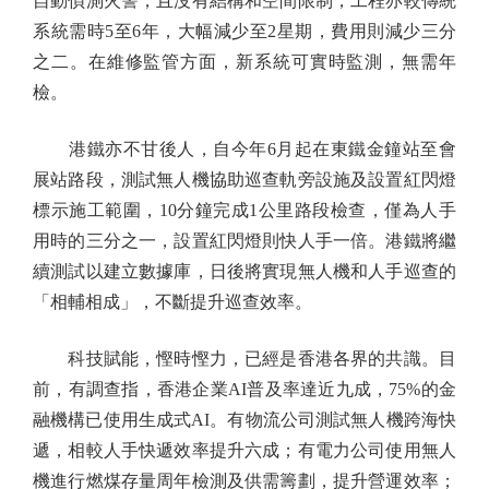
自動偵測火警，且沒有結構和空間限制，工程亦較傳統
系統需時5至6年，大幅減少至2星期，費用則減少三分
之二。在維修監管方面，新系統可實時監測，無需年
檢。
港鐵亦不甘後人，自今年6月起在東鐵金鐘站至會
展站路段，測試無人機協助巡查軌旁設施及設置紅閃燈
標示施工範圍，10分鐘完成1公里路段檢查，僅為人手
用時的三分之一，設置紅閃燈則快人手一倍。港鐵將繼
續測試以建立數據庫，日後將實現無人機和人手巡查的
「相輔相成」，不斷提升巡查效率。
科技賦能，慳時慳力，已經是香港各界的共識。目
前，有調查指，香港企業AI普及率達近九成，75%的金
融機構已使用生成式AI。有物流公司測試無人機跨海快
遞，相較人手快遞效率提升六成；有電力公司使用無人
機進行燃煤存量周年檢測及供需籌劃，提升營運效率；