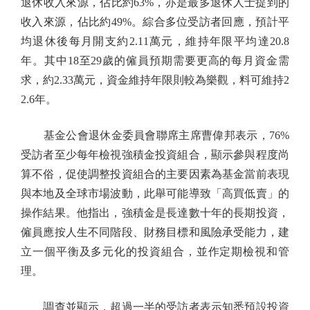
退休收入來源，佔比約63%，亦是最多退休人士提到的
收入來源，佔比約49%。綜合多位受訪者回應，預計平
均退休後每月開支約2.11萬元，維持年限平均達20.8
年。其中18至29歲的僱員預期需要更高的每月資金需
求，約2.33萬元，資金維持年限則較為樂觀，料可維持2
2.6年。
基金公會退休金委員會聯席主席曹偉邦表示，76%
受訪者至少每年檢視強積金投資組合，顯示參與程度尚
算不俗，促使調整投資組合的主要因素為基金當前表現
與本地及全球市場波動，此舉可能導致「高買低賣」的
操作結果。他指出，強積金是長達數十年的長期投資，
僱員應按人生不同階段、財務目標和風險承受能力，建
立一個平衡及多元化的投資組合，並作定期檢視和管
理。
調查並顯示，超過一半的受訪者表示知悉預設投資