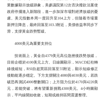
業數據顯示放緩跡象，美參議院第12次否決撥款法案使
政府停擺進入新階段，進一步加深市場對經濟放緩的憂
慮。美元指數本周一度回升至104上方，但隨着市場重
新押注降息，最終回落至103.3附近，美債收益率同步下
滑，支撐黃金跌勢暫緩。
4000美元為重要支持位
技術面上，黃金自4379美元高位急挫後跌勢放緩，
目前企穩於4100美元上方。日線圖顯示，MACD紅柱轉
綠後縮短，RSI自超買區回落至55附近，顯示短線修正
後動能逐步穩定。下方支撐關注4080與4030美元，若跌
破恐再測試4000整數關口；上方阻力位於4170與4220美
元，若能突破，將有望重新挑戰4300美元。4小時圖顯
示，平均線開始收斂，短期或維持區間震盪整理。