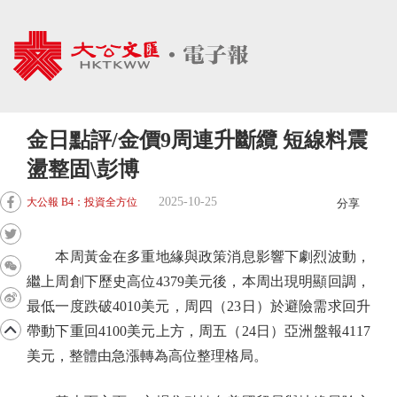
金日點評/金價9周連升斷纜 短線料震
盪整固\彭博
2025-10-25
大公報 B4：投資全方位
分享
本周黃金在多重地緣與政策消息影響下劇烈波動，
繼上周創下歷史高位4379美元後，本周出現明顯回調，
最低一度跌破4010美元，周四（23日）於避險需求回升
帶動下重回4100美元上方，周五（24日）亞洲盤報4117
美元，整體由急漲轉為高位整理格局。