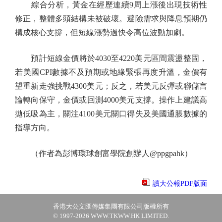
綜合分析，黃金在經歷連續9周上漲後出現技術性
修正，整體多頭結構未被破壞。避險需求與降息預期仍
構成核心支撐，但短線漲勢過快令高位波動加劇。
預計短線金價將於4030至4220美元區間震盪整固，
若美國CPI數據不及預期或地緣緊張再度升溫，金價有
望重新走強挑戰4300美元；反之，若美元反彈或聯儲言
論轉向保守，金價或回測4000美元支撐。操作上建議高
拋低吸為主，關注4100美元關口得失及美國通脹數據的
指導方向。
（作者為彭博環球創富學院創辦人@ppgpahk）
讀大公報PDF版面
香港大公文匯傳媒集團有限公司版權所有
© 1997-2026 WWW.TKWW.HK LIMITED.