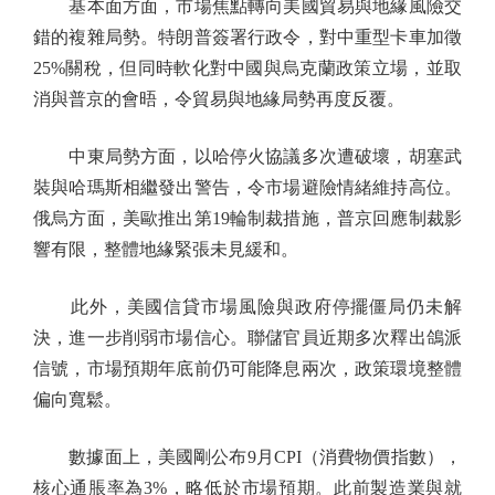
基本面方面，市場焦點轉向美國貿易與地緣風險交
錯的複雜局勢。特朗普簽署行政令，對中重型卡車加徵
25%關稅，但同時軟化對中國與烏克蘭政策立場，並取
消與普京的會晤，令貿易與地緣局勢再度反覆。
中東局勢方面，以哈停火協議多次遭破壞，胡塞武
裝與哈瑪斯相繼發出警告，令市場避險情緒維持高位。
俄烏方面，美歐推出第19輪制裁措施，普京回應制裁影
響有限，整體地緣緊張未見緩和。
此外，美國信貸市場風險與政府停擺僵局仍未解
決，進一步削弱市場信心。聯儲官員近期多次釋出鴿派
信號，市場預期年底前仍可能降息兩次，政策環境整體
偏向寬鬆。
數據面上，美國剛公布9月CPI（消費物價指數），
核心通脹率為3%，略低於市場預期。此前製造業與就