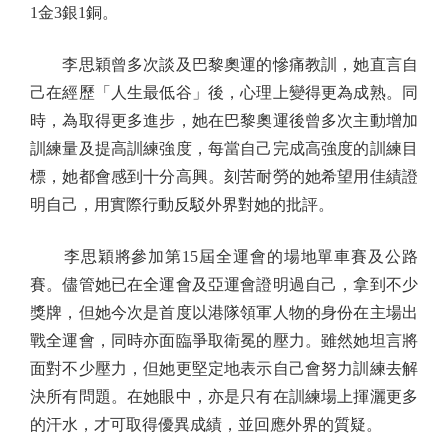
1金3銀1銅。
李思穎曾多次談及巴黎奧運的慘痛教訓，她直言自
己在經歷「人生最低谷」後，心理上變得更為成熟。同
時，為取得更多進步，她在巴黎奧運後曾多次主動增加
訓練量及提高訓練強度，每當自己完成高強度的訓練目
標，她都會感到十分高興。刻苦耐勞的她希望用佳績證
明自己，用實際行動反駁外界對她的批評。
李思穎將參加第15屆全運會的場地單車賽及公路
賽。儘管她已在全運會及亞運會證明過自己，拿到不少
獎牌，但她今次是首度以港隊領軍人物的身份在主場出
戰全運會，同時亦面臨爭取衛冕的壓力。雖然她坦言將
面對不少壓力，但她更堅定地表示自己會努力訓練去解
決所有問題。在她眼中，亦是只有在訓練場上揮灑更多
的汗水，才可取得優異成績，並回應外界的質疑。