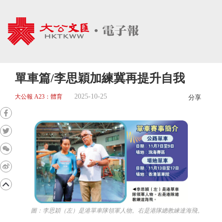
單車篇/李思穎加練冀再提升自我
2025-10-25
大公報 A23：體育
分享
圖：李思穎（左）是港單車隊領軍人物。右是港隊總教練達海飛。