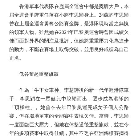
香港單車代表隊在歷屆全運會中都是獎牌大戶，本
屆全運會爭牌重任落在小將李思穎身上。24歲的李思穎
曾在上屆全運會勇奪公路賽金牌，是港隊現時當之無愧
的領軍人物。雖然她在2024年巴黎奧運會時曾因成績欠
佳而面對外界的關注及批評，但她將重重壓力化為進步
的動力，不斷在賽場上取得突破，並用良好成績為自己
正名。
低谷奮起重整旗鼓
作為「牛下女車神」李慧詩後的新一代年輕港隊車
手，李思穎在一眾健兒中脫穎而出，逐步成為港隊的
「頂樑柱」。她曾在去年巴黎奧運完成女子個人公路
賽，但在場地單車的全能賽中表現欠佳。當時，李思穎
一度面臨巨大壓力，但她在休整過後重整旗鼓，並在今
年的多項賽事中取得佳績，其中不乏在亞洲錦標賽摘得