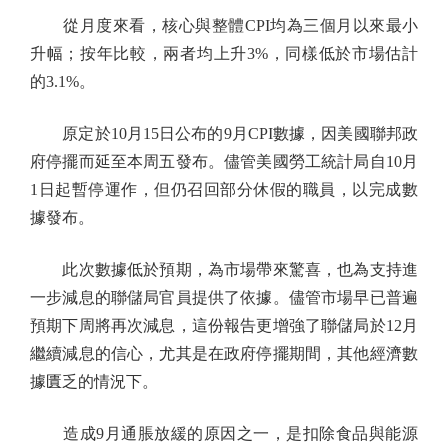
從月度來看，核心與整體CPI均為三個月以來最小
升幅；按年比較，兩者均上升3%，同樣低於市場估計
的3.1%。
原定於10月15日公布的9月CPI數據，因美國聯邦政
府停擺而延至本周五發布。儘管美國勞工統計局自10月
1日起暫停運作，但仍召回部分休假的職員，以完成數
據發布。
此次數據低於預期，為市場帶來驚喜，也為支持進
一步減息的聯儲局官員提供了依據。儘管市場早已普遍
預期下周將再次減息，這份報告更增強了聯儲局於12月
繼續減息的信心，尤其是在政府停擺期間，其他經濟數
據匱乏的情況下。
造成9月通脹放緩的原因之一，是扣除食品與能源