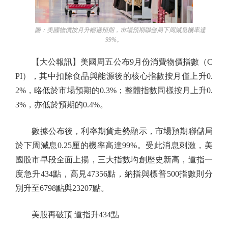
圖：美國物價按月升幅遜預期，市場預期聯儲局下周減息機率達
99%。
【大公報訊】美國周五公布9月份消費物價指數（C
PI），其中扣除食品與能源後的核心指數按月僅上升0.
2%，略低於市場預期的0.3%；整體指數同樣按月上升0.
3%，亦低於預期的0.4%。
數據公布後，利率期貨走勢顯示，市場預期聯儲局
於下周減息0.25厘的機率高達99%。受此消息刺激，美
國股市早段全面上揚，三大指數均創歷史新高，道指一
度急升434點，高見47356點，納指與標普500指數則分
別升至6798點與23207點。
美股再破頂 道指升434點