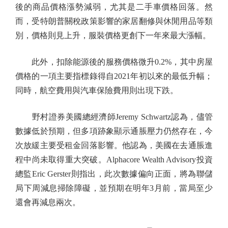
後的商品價格漲勢減弱，尤其是二手車價格回落。然
而，受特朗普關稅政策影響的家居翻修與休閒用品等類
別，價格則見上升，服裝價格更創下一年來最大漲幅。
此外，扣除能源後的服務價格微升0.2%，其中房屋
價格的一項主要指標錄得自2021年初以來的最低升幅；
同時，航空費用與汽車保險費用則出現下跌。
野村證券美國總經濟師Jeremy Schwartz認為，儘管
數據低於預期，但多項跡象顯示通脹壓力仍然存在，今
次放緩主要受租金回落影響。他認為，美國在去通脹進
程中尚未取得重大突破。Alphacore Wealth Advisory投資
總監Eric Gerster則指出，此次數據偏向正面，將為聯儲
局下周減息掃除障礙，並預期在明年3月前，當局至少
還會再減息兩次。