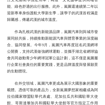
能、綠色舒適的出行服務。此外，嵐圖還連續第二年以
迎新專車身份護航大學新生季，讓學子的武漢首程滿是
歸屬感，傳遞武漢的城市溫度。
作為扎根武漢的新能源品牌，嵐圖汽車則與城市發
展同頻共振，持續推動新能源汽車與體育事業的深度融
合、協同發展。今年9月，嵐圖汽車再度冠名武漢網球
公開賽，支持武漢做強網球運動，並攜手湖北省網球協
會共同啟動青少年網球冠軍公益計劃，這不僅是嵐圖履
行企業社會責任的重要實踐，更是品牌溫度與發展願景
的生動體現。
在外交領域，嵐圖汽車更成為展示大國形象的重要
載體。憑借可靠的產品力，全新嵐圖夢想家相繼成為阿
拉伯國家聯盟駐華代表處、尼加拉瓜共和國駐華大使
館、哥斯達黎加共和國駐華大使館等官方指定工作用