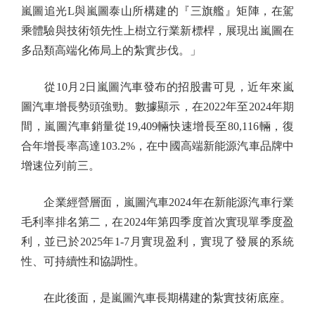
嵐圖追光L與嵐圖泰山所構建的『三旗艦』矩陣，在駕
乘體驗與技術領先性上樹立行業新標桿，展現出嵐圖在
多品類高端化佈局上的紮實步伐。」
從10月2日嵐圖汽車發布的招股書可見，近年來嵐
圖汽車增長勢頭強勁。數據顯示，在2022年至2024年期
間，嵐圖汽車銷量從19,409輛快速增長至80,116輛，復
合年增長率高達103.2%，在中國高端新能源汽車品牌中
增速位列前三。
企業經營層面，嵐圖汽車2024年在新能源汽車行業
毛利率排名第二，在2024年第四季度首次實現單季度盈
利，並已於2025年1-7月實現盈利，實現了發展的系統
性、可持續性和協調性。
在此後面，是嵐圖汽車長期構建的紮實技術底座。