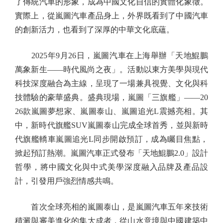
了傳統汽車的形象，成為中國文化自信的實體化象徵。
實際上，從嵐圖汽車產品身上，外界既看到了中國汽車
的創新活力，也看到了深厚的中華文化底蘊。
2025年9月26日，嵐圖汽車在上海舉辦「天地鯤鵬
萬象新生——時代風尚之夜」。活動以東方美學與現代
科技深度融合為主線，呈現了一場兼具視覺、文化與科
技體驗的豪華盛典。盛典現場，嵐圖「三旗艦」——20
26款嵐圖夢想家、嵐圖泰山、嵐圖追光L震撼亮相。其
中，新時代旗艦SUV嵐圖泰山完成全球首秀，並與新時
代旗艦轎車嵐圖追光L同步開啟預訂，成為矚目焦點，
掀起預訂熱潮。嵐圖汽車正式發布「天地鯤鵬2.0」設計
哲學，將中國文化與中式美學深度融入品牌及產品設
計，引發用戶強烈情感共鳴。
首次全球亮相的嵐圖泰山，是嵐圖汽車五年來技術
積澱與審美進化的集大成者，從山水意境與中國建築中