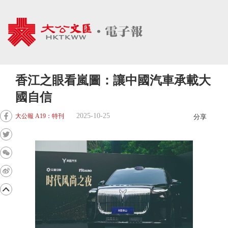
香江之眼看嵐圖：讓中國汽車承載大
國自信
2025-10-25
大公報 A19：特刊
分享