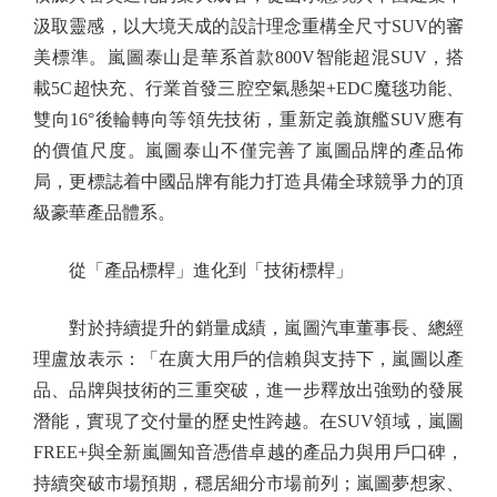
汲取靈感，以大境天成的設計理念重構全尺寸SUV的審
美標準。嵐圖泰山是華系首款800V智能超混SUV，搭
載5C超快充、行業首發三腔空氣懸架+EDC魔毯功能、
雙向16°後輪轉向等領先技術，重新定義旗艦SUV應有
的價值尺度。嵐圖泰山不僅完善了嵐圖品牌的產品佈
局，更標誌着中國品牌有能力打造具備全球競爭力的頂
級豪華產品體系。
從「產品標桿」進化到「技術標桿」
對於持續提升的銷量成績，嵐圖汽車董事長、總經
理盧放表示：「在廣大用戶的信賴與支持下，嵐圖以產
品、品牌與技術的三重突破，進一步釋放出強勁的發展
潛能，實現了交付量的歷史性跨越。在SUV領域，嵐圖
FREE+與全新嵐圖知音憑借卓越的產品力與用戶口碑，
持續突破市場預期，穩居細分市場前列；嵐圖夢想家、