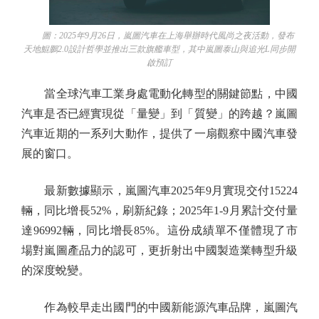
圖：2025年9月26日，嵐圖汽車在上海舉辦時代風尚之夜活動，發布
天地鯤鵬2.0設計哲學並推出三款旗艦車型，其中嵐圖泰山與追光L同步開
啟預訂
當全球汽車工業身處電動化轉型的關鍵節點，中國
汽車是否已經實現從「量變」到「質變」的跨越？嵐圖
汽車近期的一系列大動作，提供了一扇觀察中國汽車發
展的窗口。
最新數據顯示，嵐圖汽車2025年9月實現交付15224
輛，同比增長52%，刷新紀錄；2025年1-9月累計交付量
達96992輛，同比增長85%。這份成績單不僅體現了市
場對嵐圖產品力的認可，更折射出中國製造業轉型升級
的深度蛻變。
作為較早走出國門的中國新能源汽車品牌，嵐圖汽