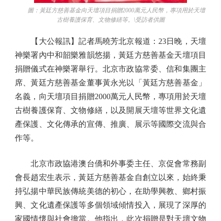
圖：黃廷方慈善基金向天壇項目捐贈2000萬元人民幣，專項用於天壇
古樹養護保育、文物修繕等。\受訪者供圖
【大公報訊】記者馬曉芳北京報道：23日晚，天壇
神樂署內中和韶樂雅韻悠揚，黃廷方慈善基金天壇項目
捐贈儀式在神樂署舉行。北京市政協常委、信和集團主
席、黃廷方慈善基金董事黃永光以「黃廷方慈善基金」
名義，向天壇項目捐贈2000萬元人民幣，專項用於天壇
古樹養護保育、文物修繕，以及開展天壇等世界文化遺
產保護、文化傳承的宣傳、推廣、展示等國際交流與合
作等。
北京市政協港澳台僑和外事委主任、京促會常務副
會長趙宏生表示，黃廷方慈善基金自創立以來，始終秉
持弘揚中華民族傳統美德的初心，在助學興教、鄉村振
興、文化遺產保護等多個領域傾情投入，展現了深厚的
家國情懷與社會擔當。他指出，此次捐贈是對天壇文物