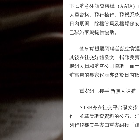
下民航意外調查機構（AAIA
人員資格、飛行操作、飛機系統
日內展開。除機管局及機場保安
已聯絡家屬提供協助。
肇事貨機屬阿聯酋航空貨運航班
其後在社交媒體發文，指陳美寶
機組人員和航空公司協調，而土
航當局的專家代表亦會於日內抵
重案組已接手 暫無人被捕
NTSB亦在社交平台發文指，將
作，並掌管調查資料的公布。消
列作飛機失事案由重案組接手跟