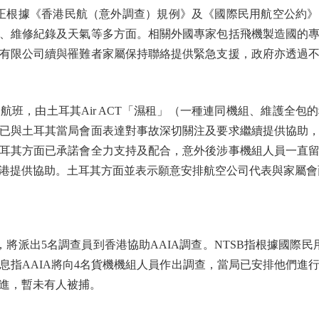
）正根據《香港民航（意外調查）規例》及《國際民用航空公約
、維修紀錄及天氣等多方面。相關外國專家包括飛機製造國的
有限公司續與罹難者家屬保持聯絡提供緊急支援，政府亦透過
，由土耳其Air ACT「濕租」（一種連同機組、維護全包
已與土耳其當局會面表達對事故深切關注及要求繼續提供協助
耳其方面已承諾會全力支持及配合，意外後涉事機組人員一直
港提供協助。土耳其方面並表示願意安排航空公司代表與家屬會
派出5名調查員到香港協助AAIA調查。NTSB指根據國際民
息指AAIA將向4名貨機機組人員作出調查，當局已安排他們進
進，暫未有人被捕。