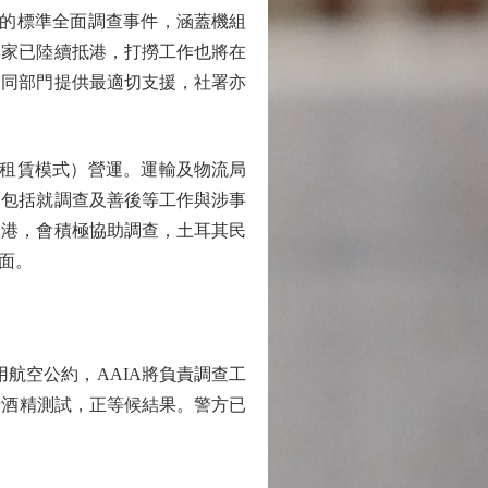
》的標準全面調查事件，涵蓋機組
專家已陸續抵港，打撈工作也將在
不同部門提供最適切支援，社署亦
的租賃模式）營運。運輸及物流局
，包括就調查及善後等工作與涉事
留港，會積極協助調查，土耳其民
面。
用航空公約，AAIA將負責調查工
行酒精測試，正等候結果。警方已