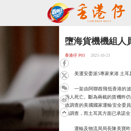
墮海貨機機組人
香港仔 P03
2025-10-23
美運安委派5專家來港 土耳
一架由阿聯酋飛抵香港的波音
兩人死亡。斷為兩截的貨機昨仍
故調查的美國國家運輸安全委員
助調查，而土耳其方面已承諾全
運輸及物流局局長陳美寶昨表