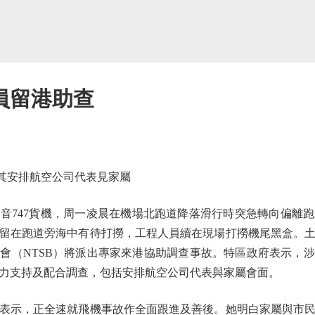
員留港助查
其安排航空公司代表見家屬
747貨機，周一凌晨在機場北跑道降落滑行時突急轉向偏離跑
留在跑道旁海中有待打撈，工程人員續在現場打撈機尾黑盒。
會（NTSB）將派出專家來港協助調查事故。特區政府表示，
力支持及配合調查，包括安排航空公司代表與家屬會面。
示，正全速就飛機事故作全面跟進及善後。她明白家屬與市民