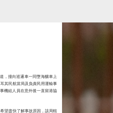
道，撞向巡邏車一同墮海釀車上
土耳其民航當局及負責民用運輸事
涉事機組人員在意外後一直留港協
希望盡快了解事故原因，該局轄