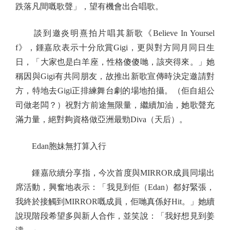
跌落凡間嘅歌聲」，望有機會出合唱歌。
談到邀炎明熹拍片唱其新歌《Believe In Yoursel
f》，鍾嘉欣表示十分欣賞Gigi，更與對方同月同日生
日，「大家也是白羊座，性格傻傻哋，該夾得來。」她
稱因與Gigi有共同朋友，故推出新歌宣傳時決定邀請對
方，特地去Gigi正排練舞台劇的場地拍攝。（佢自組公
司做老闆？）祝對方前途無限量，繼續加油，她歌聲充
滿力量，絕對夠資格做亞洲最勁Diva（天后）。
Edan胞妹無打算入行
鍾嘉欣續分享指，今次首度與MIRROR成員同場出
席活動，興奮地表示：「我見到佢（Edan）都好緊張，
我終於接觸到MIRROR嘅成員，佢哋真係好Hit。」她續
說現階段希望多與新人合作，並笑說：「我好想見到姜