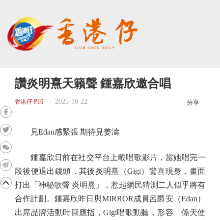
讚炎明熹天籟聲 鍾嘉欣邀合唱
2025-10-22
香港仔 P16
分享
見Edan感緊張 期待見姜濤
鍾嘉欣日前在社交平台上載唱歌影片，當她唱完一
段後便退出鏡頭，其後炎明熹（Gigi）驚喜現身，畫面
打出「神秘歌聲 炎明熹」，惹起網民猜測二人似乎將有
合作計劃。鍾嘉欣昨日與MIRROR成員呂爵安（Edan）
出席品牌活動時回應指，Gigi唱歌動聽，形容「係天使