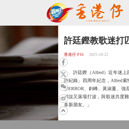
許廷鏗教歌迷打
香港仔 P16
2025-10-22
許廷鏗（Alfred）近年迷
許紀錄」四周年紀念，Alfred
@ERROR、釗峰、黃淑蔓、強尼
解說又落場打波，與歌迷共度難
多新朋友。」