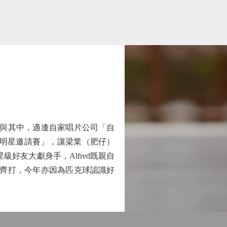
參與其中，適逢自家唱片公司「自
加設「明星邀請賽」，讓梁業（肥仔）
級好友大獻身手，Alfred既親自
一齊打，今年亦因為匹克球認識好