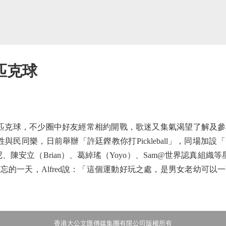
匹克球
上匹克球，不少圈中好友經常相約開戰，歌迷又集氣渴望了解及
索性與民同樂，日前舉辦「許廷鏗教你打Pickleball」，同場
、陳安立（Brian）、葛綽瑤（Yoyo）、Sam@世界認真組織等星
忘的一天，Alfred說：「這個運動好玩之處，是男女老幼可以
香港大公文匯傳媒集團有限公司版權所有