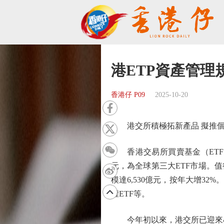
港ETP資產管理
香港仔 P09
2025-10-20
港交所積極拓新產品 擬推個股
香港交易所買賣基金（ETF）
元，為全球第三大ETF市場。
模達6,530億元，按年大增3
權ETF等。
今年初以來，港交所已迎來41