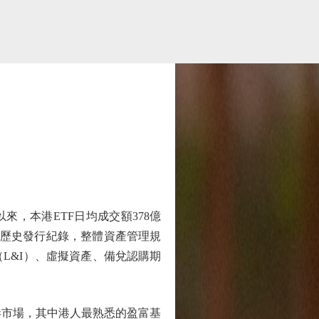
，本港ETF日均成交額378億
破歷史發行紀錄，整體資產管理規
（L&I）、虛擬資產、備兌認購期
港市場，其中港人最熟悉的盈富基