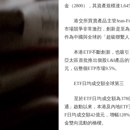
金（2800），其資產規模達1,
港交所買賣產品主管Jean-Fra
市場競爭非常激烈，創新是至為
作為中國與全球的「超級聯繫人
本港ETP不斷創新，也吸引更
亞太區首批推出個股L&I產品的市
元，佔整個ETP市場9.5%。
ETF日均成交額全球第三
至於ETF日均成交額為378億元
通」啟動以來，本港及內地ETF
F日均成交額42億元，增幅128
金雙向流動的橋樑。