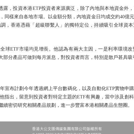
nard-Sense透露，投資本港ETP投資者來源廣泛，除了內地與本地
同樣來自各地市場。以金額分類，內地資金日均成交約40億元人
強調，香港憑藉「超級聯繫人」的獨特定位，持續吸引全球資本
全球ETF市場均見增長。他認為有兩大主因，一是利率環境改
時大部分產品可做到每月派息，對投資者而言，特別是散戶甚具吸
宣布計劃今年透過網上平台數碼化，以及自動化ETP實物申購
他指出，留意到投資者對特定主題的ETF有興趣，當中涉及創科
會繼續密切研究相關產品規劃，進一步豐富本港相關產品生態圈。
香港大公文匯傳媒集團有限公司版權所有