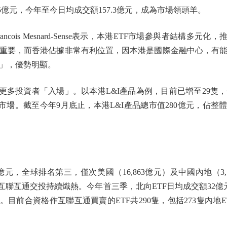
645億元，今年至今日均成交額157.3億元，成為市場領頭羊。
ncois Mesnard-Sense表示，本港ETF市場參與者結構多元
重要，而香港佔據非常有利位置，因本港是國際金融中心，有
」，優勢明顯。
多投資者「入場」。以本港L&I產品為例，目前已增至29隻，
場。截至今年9月底止，本港L&I產品總市值280億元，佔整體E
，全球排名第三，僅次美國（16,863億元）及中國內地（3,15
互聯互通交投持續熾熱。今年首三季，北向ETF日均成交額32億元
%。目前合資格作互聯互通買賣的ETF共290隻，包括273隻內地E