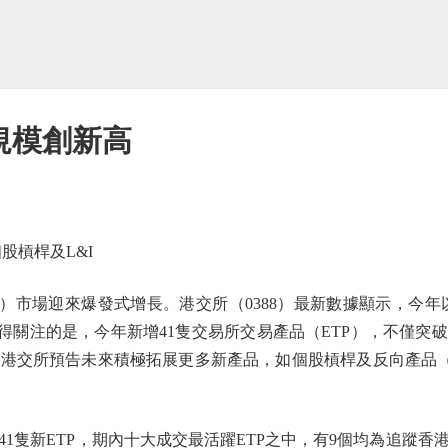
規模創新高
槓桿及L&I
市場迎來爆發式增長。港交所（0388）最新數據顯示，今年以來
值得關注的是，今年新增41隻交易所交易產品（ETP），不僅突
2%。港交所預告未來積極拓展更多新產品，如個股槓桿及反向產品
隻新ETP，期內十大成交最活躍ETP之中，有9個均為追蹤香