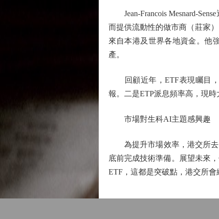
Jean-Francois Mes
而提供流動性的做市商（莊家），
來自本港及世界各地資金。他
產。
回顧近年，ETF表現矚目，
報。二是ETP派息頻率高，現
市場對生科AI主題感興趣
為提升市場效率，港交所去年
底前完成技術準備。展望未來，
ETF，這都是突破點，港交所