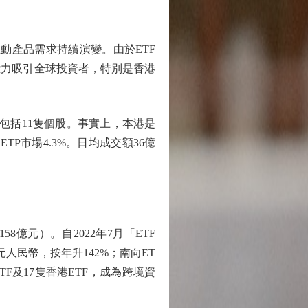
化，推動產品需求持續演變。由於ETF
能力吸引全球投資者，特別是香港
包括11隻個股。事實上，本港是
TP市場4.3%。日均成交額36億
8億元）。自2022年7月「ETF
人民幣，按年升142%；南向ET
TF及17隻香港ETF，成為跨境資