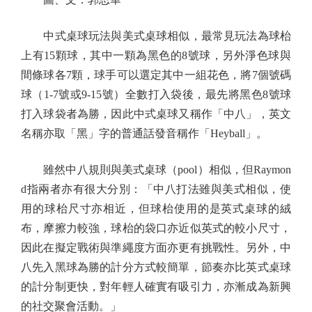
中式桌球玩法與美式桌球相似，最常見玩法為球枱
上有15顆球，其中一顆為黑色的8號球，另外淨色球與
間條球各7顆，球手可以選定其中一組花色，將7個號碼
球（1-7號或9-15號）全數打入袋後，最先將黑色8號球
打入球袋者為勝，因此中式桌球又稱作「中八」，英文
名稱亦取「黑」字的普通話發音稱作「Heyball」。
雖然中八規則與美式桌球（pool）相似，但Raymon
d指兩者亦有很大分別：「中八打法雖與美式相似，使
用的球枱尺寸亦相近，但球枱使用的是英式桌球的絨
布，摩擦力較強，球枱的袋口亦近似英式的較小尺寸，
因此在擬定戰術與準繩度方面亦更有挑戰性。另外，中
八先入黑球為勝的計分方式較簡單，節奏亦比英式桌球
的計分制更快，對年輕人確實有吸引力，亦漸成為新興
的社交聚會活動。」