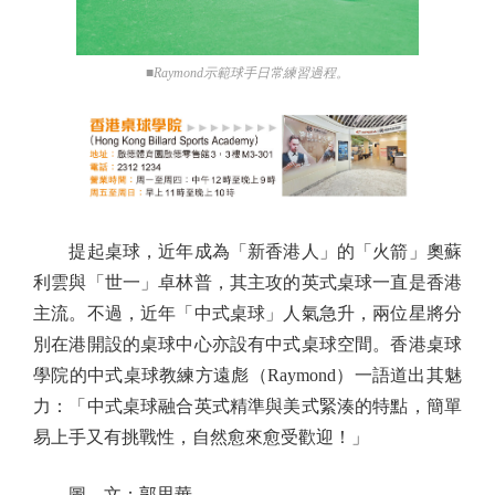
■Raymond示範球手日常練習過程。
提起桌球，近年成為「新香港人」的「火箭」奧蘇
利雲與「世一」卓林普，其主攻的英式桌球一直是香港
主流。不過，近年「中式桌球」人氣急升，兩位星將分
別在港開設的桌球中心亦設有中式桌球空間。香港桌球
學院的中式桌球教練方遠彪（Raymond）一語道出其魅
力：「中式桌球融合英式精準與美式緊湊的特點，簡單
易上手又有挑戰性，自然愈來愈受歡迎！」
圖、文：郭思華