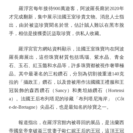
羅浮宮每年接待900萬遊客，阿波羅長廊於2020年
才完成翻新，集中展示法國王室珍貴文物。消息人士指
出，由於被盜珍寶聞名於世，估計賊人難以在黑市脫
手，相信是接獲委託盜取珍寶，供私人收藏。
羅浮宮官方網站資料顯示，法國王室珠寶均在阿波
羅長廊展出，這些珠寶材質包括瑪瑙、紫水晶、青金
石、玉石、紅玉髓和水晶等，許多珠寶都被視作奢華極
品。其中最著名的三粒鑽石，分別為切割後重達140克
拉的「攝政王」鑽石，以及曾被用作法國國王禮服和王
冠裝飾的森西鑽石（Sancy）和奧坦絲鑽石（Hortensi
a）。法國王后布列塔尼的珍藏「布列塔尼海岸」（Côt
e-de-Bretagne）尖晶石，也是最知名的珍寶之一。
報道指出，在羅浮宮館內被尋回的展品，是法蘭西
帝國皇帝拿破崙三世妻子歐仁妮王后的王冠，這頂王冠