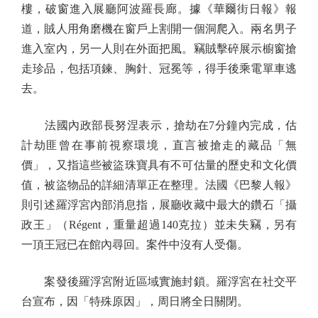
樓，破窗進入展廳阿波羅長廊。據《華爾街日報》報
道，賊人用角磨機在窗戶上割開一個洞爬入。兩名男子
進入室內，另一人則在外面把風。竊賊擊碎展示櫥窗搶
走珍品，包括項鍊、胸針、冠冕等，得手後乘電單車逃
去。
法國內政部長努涅表示，搶劫在7分鐘內完成，估
計劫匪曾在事前視察環境，直言被搶走的藏品「無
價」，又指這些被盜珠寶具有不可估量的歷史和文化價
值，被盜物品的詳細清單正在整理。法國《巴黎人報》
則引述羅浮宮內部消息指，展廳收藏中最大的鑽石「攝
政王」（Régent，重量超過140克拉）並未失竊，另有
一頂王冠已在館內尋回。案件中沒有人受傷。
案發後羅浮宮附近區域實施封鎖。羅浮宮在社交平
台宣布，因「特殊原因」，周日將全日關閉。