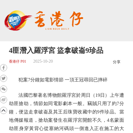
4匪潛入羅浮宮 盜拿破崙9珍品
2025-10-20
香港仔 P01
分享
犯案7分鐘如電影情節 一頂王冠尋回已摔碎
法國巴黎著名博物館羅浮宮於周日（19日）上午遭
劫匪搶劫，情節如同電影劇本一般。竊賊只用了約7分
鐘，便盜走拿破崙及其王后珠寶收藏中的9件珍品。當
地傳媒報道，搶劫案發生在羅浮宮開館不久，4名蒙面
劫匪身穿黃背心從塞納河碼頭一側進入正在施工的大