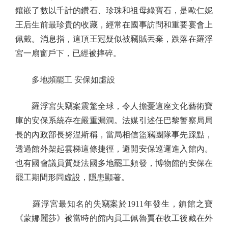
鑲嵌了數以千計的鑽石、珍珠和祖母綠寶石，是歐仁妮
王后生前最珍貴的收藏，經常在國事訪問和重要宴會上
佩戴。消息指，這頂王冠疑似被竊賊丟棄，跌落在羅浮
宮一扇窗戶下，已經被摔碎。
多地頻罷工 安保如虛設
羅浮宮失竊案震驚全球，令人擔憂這座文化藝術寶
庫的安保系統存在嚴重漏洞。法媒引述任巴黎警察局局
長的內政部長努涅斯稱，當局相信盜竊團隊事先踩點，
透過館外架起雲梯這條捷徑，避開安保巡邏進入館內。
也有國會議員質疑法國多地罷工頻發，博物館的安保在
罷工期間形同虛設，隱患顯著。
羅浮宮最知名的失竊案於1911年發生，鎮館之寶
《蒙娜麗莎》被當時的館內員工佩魯賈在收工後藏在外