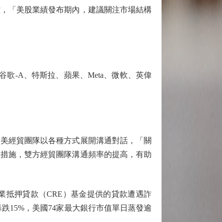
控，「美股業績發布期內，建議關注市場結構
，谷歌-A、特斯拉、蘋果、Meta、微軟、英偉
美經貿團隊以各種方式展開溝通對話，「關
和措施，雙方經貿團隊溝通頻率的提高，有助
向投資不良商業抵押貸款（CRE）基金提供的貸款遭遇詐
跌15%，美國74家最大銀行市值單日蒸發逾