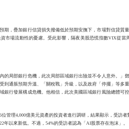
期，疊加銀行信貸損失撥備低於預期安撫下，市場對信貸質量
市場流動性的憂慮。受此影響，隔夜美股恐慌指數VIX從當周盤中
內的局部銀行危機，此次局部區域銀行出險並不令人意外。」
受到通脹預期升溫、「關稅戰」升級，以及政府「停擺」等多
域銀行發展構成危機。他相信，此次美國區域銀行風險總體可
6位管理4,000億美元資產的投資者進行調研，結果顯示，受訪
22年以來新低。不過，54%的受訪者認為「AI股票存在泡沫」。