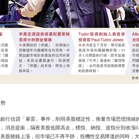
走勢
信貸「暴雷」事件，削弱美股穩定性，衡量市場恐慌情緒的VIX
息提振，隔夜美股低開高走，標指、納指、道指分別收漲0.53%
交易員指，美股雖錄上漲，但市場已不再平靜，投機性交易降溫的同