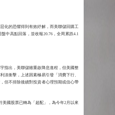
惡化的恐懼得到有效紓解，而美聯儲回購工
高點回落，並收報20.76，全周累跌4.1
鄧宇指出，美聯儲雖重啟降息進程，但美國整
重利淡衝擊，上述因素極易引發「消費下行、
控，但不排除後續對投資者心理預期或信心帶
者對美國股票已轉為「超配」，為今年2月以來