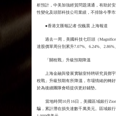
析預計，中美加強經貿問題溝通，有助於安
性變化及頭部科技公司業績，不排除今季市
●香港文匯報記者 倪巍晨 上海報道
過去一周，美國科技七巨頭（Magnifice
達股價單周分別累升7.07%、6.24%、2.86%
「關稅戰」升級預期降溫
上海金融與發展實驗室特聘研究員鄧宇坦
稅戰」升級預期有所降溫，市場情緒的轉好
於為後續團隊會晤提供更好鋪墊。
當地時間10月16日，美國區域銀行Zions Ba
騙，累計潛在損失達數千萬美元。區域銀行信
1,000億美元。