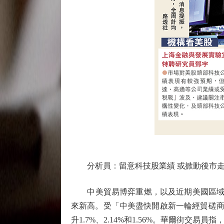
分析員：留意科技股業績 或掀動後市
中美貿易博弈重燃，以及近期美國區域銀行
來新高。受「中美盡快開啟新一輪經貿磋商」消
升1.7%、2.14%和1.56%。華爾街