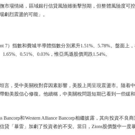
撫市場情緒，區域銀行信貸風險雖衝擊預期，但整體風險度可
場劇烈震盪的可能」。
nt 7）指數和費城半導體指數分別累升1.51%、5.78%。盤面上
、1.65%、0.51%、0.03%，惟亞馬遜股價周跌1.54%。
言，受中美關稅對弈因素影響，美股上周呈現震盪市。隨着中
帶動美股信心修復。他續稱，中美關稅問題短期已看到一些緩
ncorp和Western Alliance Bancorp相繼披露，其
貸「暴雷」加劇了投資者的不安。當日，Zions股價盤中一度暴