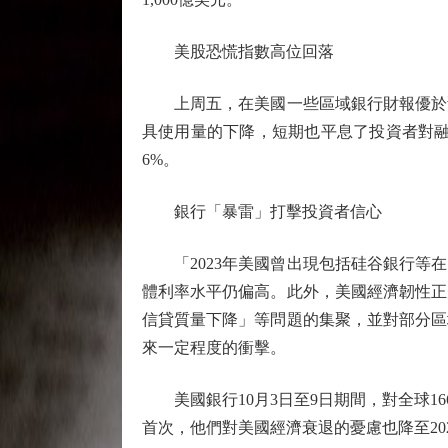
美股恐慌指數高位回落
上周五，在美國一些區域銀行財報優於預
具使用量的下降，短期也平息了投資者對融資
6%。
銀行「暴雷」打擊投資者信心
「2023年美國曾出現包括硅谷銀行等在
體利率水平仍偏高。此外，美國經濟韌性正
信貸質量下降」等問題的集聚，並對部分區
來一定程度的衝擊。
美國銀行10月3日至9日期間，對全球16
首次，他們對美國經濟衰退的憂慮也降至20