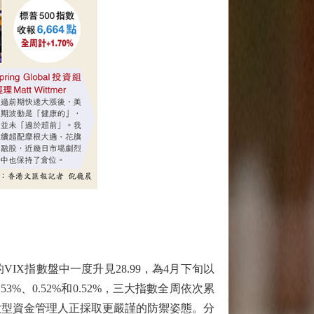
指數盤中一度升見28.99，為4月下旬以
、0.52%和0.52%，三大指數全周依次累
時，大型資金管理人正採取更嚴謹的防禦姿態。分