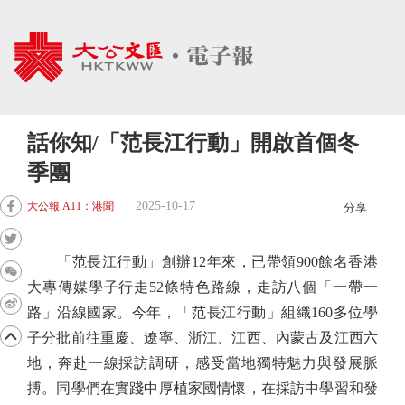
話你知/「范長江行動」開啟首個冬
季團
2025-10-17
大公報 A11：港聞
分享
「范長江行動」創辦12年來，已帶領900餘名香港
大專傳媒學子行走52條特色路線，走訪八個「一帶一
路」沿線國家。今年，「范長江行動」組織160多位學
子分批前往重慶、遼寧、浙江、江西、內蒙古及江西六
地，奔赴一線採訪調研，感受當地獨特魅力與發展脈
搏。同學們在實踐中厚植家國情懷，在採訪中學習和發