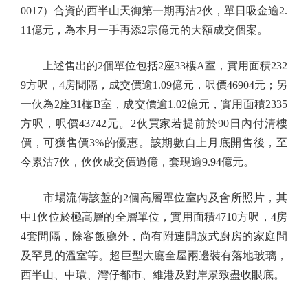
0017）合資的西半山天御第一期再沽2伙，單日吸金逾2.
11億元，為本月一手再添2宗億元的大額成交個案。
上述售出的2個單位包括2座33樓A室，實用面積232
9方呎，4房間隔，成交價逾1.09億元，呎價46904元；另
一伙為2座31樓B室，成交價逾1.02億元，實用面積2335
方呎，呎價43742元。2伙買家若提前於90日內付清樓
價，可獲售價3%的優惠。該期數自上月底開售後，至
今累沽7伙，伙伙成交價過億，套現逾9.94億元。
市場流傳該盤的2個高層單位室內及會所照片，其
中1伙位於極高層的全層單位，實用面積4710方呎，4房
4套間隔，除客飯廳外，尚有附連開放式廚房的家庭間
及罕見的溫室等。超巨型大廳全屋兩邊裝有落地玻璃，
西半山、中環、灣仔都市、維港及對岸景致盡收眼底。