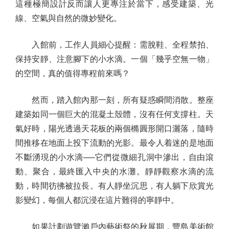
這種極簡設計反而讓人更專注於當下，感受建築、光
線、空氣與自然的微妙變化。
入館前，工作人員細心提醒：需脫鞋、全程禁拍、
保持安靜、注意腳下的小水滴。一個「幾乎空無一物」
的空間，真的值得專程前來嗎？
然而，踏入館內那一刻，所有疑惑瞬間消散。整座
建築如同一個巨大的混凝土殼體，沒有任何支撐柱。天
氣好時，陽光透過天花板的兩個橢圓形開口灑落，隨時
間推移在地面上投下流動的光影。最令人着迷的是地面
不斷湧現的小水滴──它們從微細孔洞中滲出，自由滾
動、聚合，最終匯入中央的水灘。靜靜觀察水滴的流
動，時間彷彿被拉長。有人靜坐沉思，有人躺下欣賞光
影變幻，每個人都沉浸在這片難得的寧靜中。
如果計劃遊覽瀨戶內藝術祭的秋展期，豐島美術館