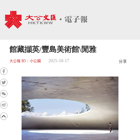
館藏擷英/豐島美術館\閒雅
2025-10-17
大公報 B5：小公園
分享