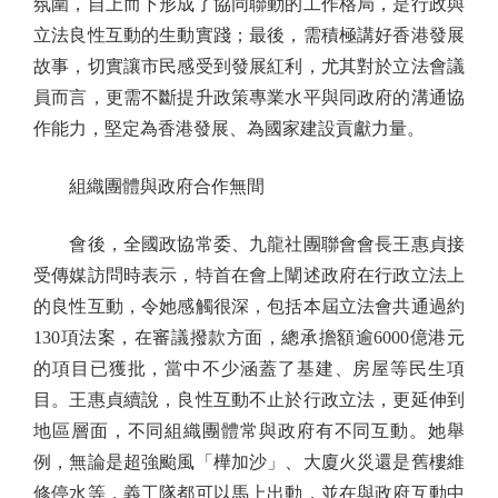
氛圍，自上而下形成了協同聯動的工作格局，是行政與
立法良性互動的生動實踐；最後，需積極講好香港發展
故事，切實讓市民感受到發展紅利，尤其對於立法會議
員而言，更需不斷提升政策專業水平與同政府的溝通協
作能力，堅定為香港發展、為國家建設貢獻力量。
組織團體與政府合作無間
會後，全國政協常委、九龍社團聯會會長王惠貞接
受傳媒訪問時表示，特首在會上闡述政府在行政立法上
的良性互動，令她感觸很深，包括本屆立法會共通過約
130項法案，在審議撥款方面，總承擔額逾6000億港元
的項目已獲批，當中不少涵蓋了基建、房屋等民生項
目。王惠貞續說，良性互動不止於行政立法，更延伸到
地區層面，不同組織團體常與政府有不同互動。她舉
例，無論是超強颱風「樺加沙」、大廈火災還是舊樓維
修停水等，義工隊都可以馬上出動，並在與政府互動中