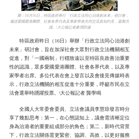
圖：10月16日，特區政府舉行「行政立法同心治港創未來」研討會，
邀請愛國愛港團體、社會各界代表及專家學者共同交流真知灼見，凝聚共
識。\大公報記者麥潤田攝
特區政府昨日（16日）舉辦「行政立法同心治港創
未來」研討會，旨在加深社會大眾對行政立法機關相互
促進，對「一國兩制」行穩致遠以至特區良政善治重要
性的認識，眾多愛國愛港團體、社會各界代表，以及專
家學者出席。多位代表在會上發言以及會後見傳媒時表
示，行政立法機關的相互促進十分重要，呼籲市民在立
法會選舉時踴躍投票。\大公報記者 龔學鳴
全國人大常委會委員、立法會議員李慧琼發言時分
享了幾點思考：第一，在心態認知上，議會需清晰定位
身為治港者的重要組成部分的角色；第二，新時代背景
下，行政立法關係需更緊密、協調、高效，以更好服務