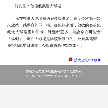
譚先生：啟德氣氛勝大球場
我在香港大球場看過好多場港足比賽，今次第一次
來啟德，感覺真的不一樣。從氣氛來說，啟德的賽前氣
氛較大球場更加熱鬧，球迷都更多，聽說今次可能會
「爆棚」，這在大球場是比較難做到的。至於葉鴻輝，
我祝福他早日康復，今場都會為他默默加油。
讀大公報PDF版面
香港大公文匯傳媒集團有限公司版權所有
© 1997-2026 WWW.TKWW.HK LIMITED.