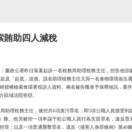
索賄助四人減稅
廉政公署昨日落案起訴一名稅務局助理稅務主任，控告他涉嫌
少稅款及「起底」追債。該名助理稅務主任又與一名食物環境衞生
經授權檢索食環署投訴人資料。兩名被告獲准予保釋候訊，案件
介區域法院答辯。
助理稅務主任，被控共6項貪污罪名，即5項公職人員接受利
a）條。他另被控一項串謀干犯公職人員行為失當罪名，違反普通
控罪；以及一項普通襲擊罪名，違反《侵害人身罪條例》第40條