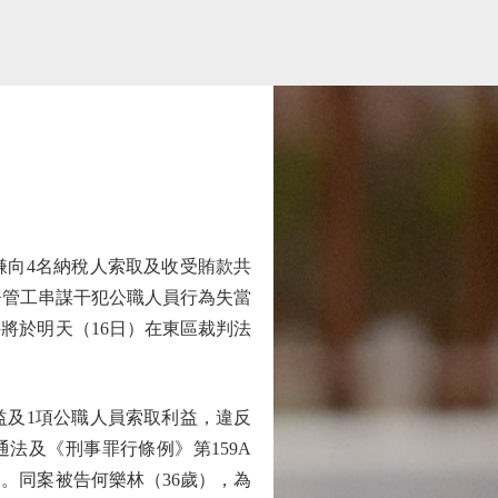
向4名納稅人索取及收受賄款共
署管工串謀干犯公職人員行為失當
將於明天（16日）在東區裁判法
益及1項公職人員索取利益，違反
法及《刑事罪行條例》第159A
。同案被告何樂林（36歲），為