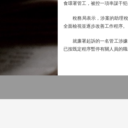
食環署管工，被控一項串謀干犯
稅務局表示，涉案的助理稅務主
全面檢視並逐步改善工作程序。
就廉署起訴的一名管工涉嫌串
已按既定程序暫停有關人員的職