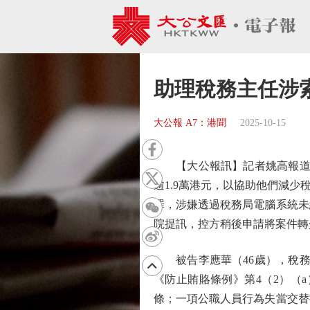
助理稅務主任涉
大公報 A7：港聞
2025-10-15
【大公報訊】記者姚高報道：
逾1.9萬港元，以協助他們減
罪，涉嫌透過稅務局電腦系統未
院提訊，控方稍後申請將案件轉
被告李應華（46歲），稅務局
《防止賄賂條例》第4（2）（
條；一項公職人員行為失當交替