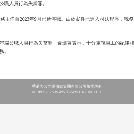
公職人員行為失當罪。
任自2023年9月已遭停職。由於案件已進入司法程序，稅
謀公職人員行為失當罪，食環署表示，十分重視員工的紀律和
務。
香港大公文匯傳媒集團有限公司版權所有
© 1997-2026 WWW.TKWW.HK LIMITED.