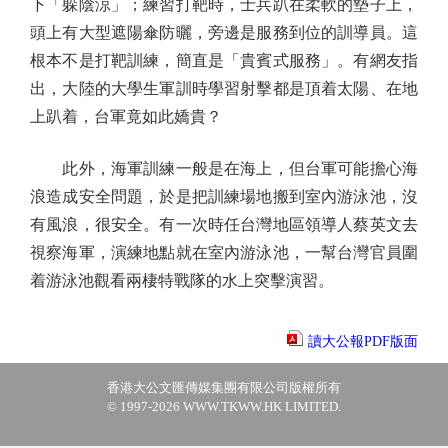
下「躲陰涼」；練習打靶時，士兵趴在柔軟的墊子上，
頭上有大型遮陽傘防曬，旁邊是服務到位的訓導員。這
根本不是打靶訓練，簡直是「貴賓式服務」。有網友指
出，大陸的大學生軍訓時學習射擊都是頂着太陽、在地
上趴着，台軍竟如此嬌貴？
此外，海軍訓練一般是在海上，但台軍可能擔心海
浪造成安全問題，於是把訓練場地搬到室內游泳池，沒
有風浪，很安全。有一次時任台灣地區領導人蔡英文去
視察海軍，演練地點就在室內游泳池，一幫台灣官員圍
着游泳池觀看兩棲特戰隊的水上突擊演習。
讀大公報PDF版面
香港大公文匯傳媒集團有限公司版權所有
© 1997-2026 WWW.TKWW.HK LIMITED.