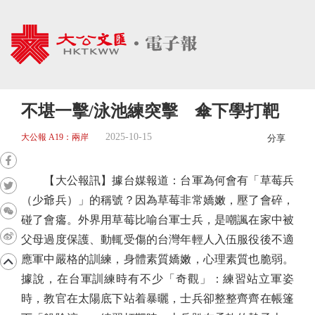
不堪一擊/泳池練突擊 傘下學打靶
2025-10-15
大公報 A19：兩岸
分享
【大公報訊】據台媒報道：台軍為何會有「草莓兵
（少爺兵）」的稱號？因為草莓非常嬌嫩，壓了會碎，
碰了會癟。外界用草莓比喻台軍士兵，是嘲諷在家中被
父母過度保護、動輒受傷的台灣年輕人入伍服役後不適
應軍中嚴格的訓練，身體素質嬌嫩，心理素質也脆弱。
據說，在台軍訓練時有不少「奇觀」：練習站立軍姿
時，教官在太陽底下站着暴曬，士兵卻整整齊齊在帳篷