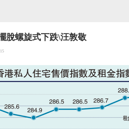
擺脫螺旋式下跌\汪敦敬
-15