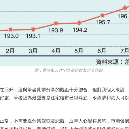
圖：香港私人住宅售價指數及租金指數
回升，這與筆者此前分享的觀點十分脗合。但對我個人來說，
好處。筆者認為最重要是住宅樓市已經尋底，令經濟和港人可
常，不需要過分樂觀或者悲觀。近年人心變得忽悠，市場發展
甚至抗拒好消息。曾幾何時，提供正面理據就可能會被群起而