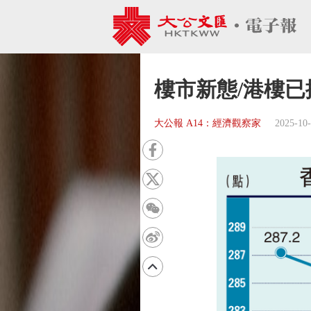
樓市新態/港樓已
大公報 A14：經濟觀察家
2025-10