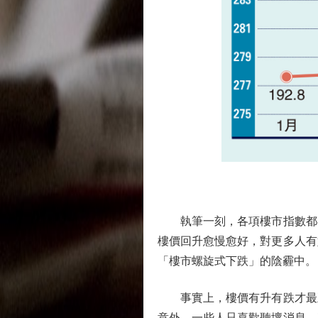
執筆一刻，各項樓市指數都在
樓價回升愈慢愈好，對更多人有
「樓市螺旋式下跌」的陰霾中。
事實上，樓價有升有跌才最正
意外。一些人只喜歡聽壞消息，