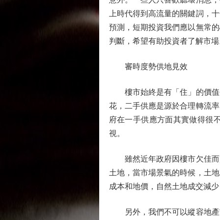
上時代得到高流量的關鍵詞，十
預測，短期投資我們應以無常的
判斷，希望有助投資者了解市場
審時度勢供地見效
樓市始終是有「住」的價值去
花，二手供應是源於合理轉流率
府在一手供應方面其實做得很
視。
雖然近年政府因樓市欠佳而賣
土地，當市場景氣的時候，土地
成本和地價，自然土地成交減少
另外，我們不可以縱容地產市