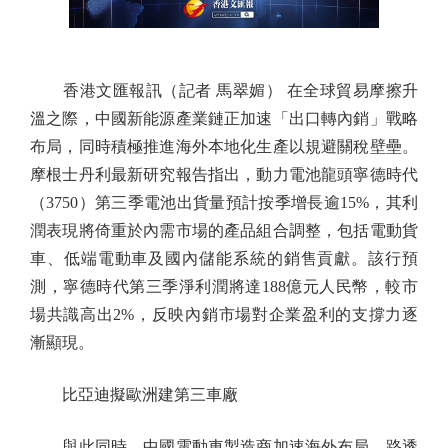
香港文匯報訊（記者 馬翠媚） 在全球貿易摩擦升
溫之際，中國新能源產業鏈正加速「出口轉內銷」戰略
布局，同時積極推進海外本地化生產以規避關稅壁壘。
摩根士丹利最新研究報告指出，動力電池龍頭寧德時代
（3750）第三季電池出貨量預計按季增長逾15%，其利
潤表現將倚重於內需市場的產品組合調整，包括電動貨
車、低端電動車及國內儲能系統的銷售貢獻。該行預
測，寧德時代第三季淨利潤將達188億元人民幣，較市
場共識高出2%，反映內銷市場對企業盈利的支撐力逐
漸顯現。
比亞迪擬歐洲建第三車廠
與此同時，中國電動車製造商加速海外布局。路透