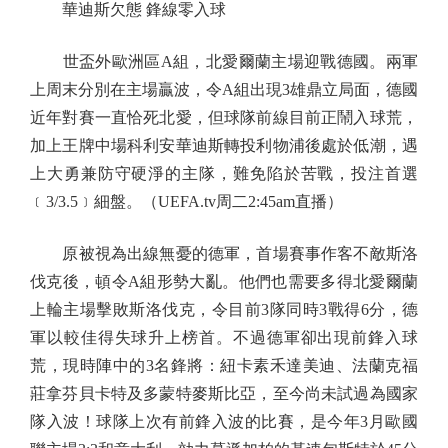
華迪斯欠態 鋒線零入球
世盃外歐洲區A組，北愛爾蘭主場迎戰德國。兩軍
上周末分別在主場贏波，令A組出現3雄鼎立局面，德國
近年對賽一直恰死北愛，但球隊前線目前正鬧入球荒，
加上王牌中場科利安華迪斯轉投利物浦後處於低潮，遇
上大勇兼防守硬淨的主隊，難免陷於苦戰，投注首選
﹝3/3.5﹞細盤。（UEFA.tv周二2:45am直播）
原被視為出線無憂的德軍，首場賽事作客不敵斯洛
伐克後，頓令A組形勢大亂。他們也需要多得北愛爾蘭
上輪主場擊敗斯洛伐克，令目前3隊同時3戰得6分，德
軍以較佳得失球升上榜首。不過德軍卻出現前鋒入球
荒，現時陣中的3名鋒將：紐卡素禾達美迪、法蘭克福
莊拿芬貝卡特及多蒙特麥斯比亞，至今尚未試過為國家
隊入波！球隊上次有前鋒入波的比賽，是今年3月歐國