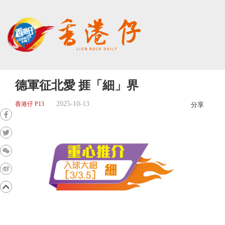
德軍征北愛 捱「細」界
2025-10-13
香港仔 P13
分享