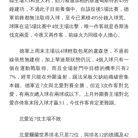
聯主場3:3和意大利，効力慕遜加柏的基連甸斯特於45分
鐘建功，不過此子目前養傷中。自該役後5場比賽，德
軍前鋒都無法取得入球，至今已累積495分鐘入球荒。
球隊在這5場比賽中4仗主場出擊，唯一作客就是吞斯洛
伐克兩蛋，今夜又再作客，前線火力同樣令人擔心。
德軍上周末主場以4球輕取包尾的盧森堡，不過前
線依然無建樹，加上華迪斯狀態仍沉，4個入球只有一
個在運動戰取得。而且全場射門中目標的機率只有2
7%，經常只能在外圍遠射，踢法呆板欠缺組織破密集
本錢。德軍近7次與北愛對賽全勝，但近3次作客對北
愛，有兩次總入球在兩球或以下。上月外圍賽主場對北
愛亦倚靠末段入球才贏3:1，今仗作客肯定更難踢。
北愛近7仗主場不敗
北愛爾蘭世界排名只居72位，與排名12的德國及42