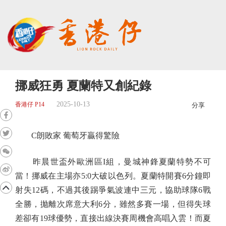
挪威狂勇 夏蘭特又創紀錄
2025-10-13
香港仔 P14
分享
C朗敗家 葡萄牙贏得驚險
昨晨世盃外歐洲區I組，曼城神鋒夏蘭特勢不可
當！挪威在主場亦5:0大破以色列。夏蘭特開賽6分鐘即
射失12碼，不過其後踢爭氣波連中三元，協助球隊6戰
全勝，拋離次席意大利6分，雖然多賽一場，但得失球
差卻有19球優勢，直接出線決賽周機會高唱入雲！而夏