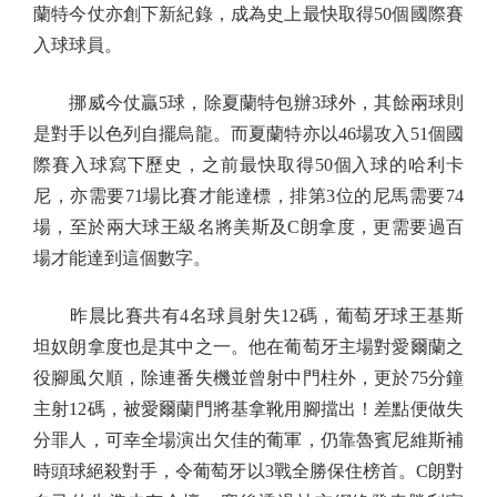
蘭特今仗亦創下新紀錄，成為史上最快取得50個國際賽
入球球員。
挪威今仗贏5球，除夏蘭特包辦3球外，其餘兩球則
是對手以色列自擺烏龍。而夏蘭特亦以46場攻入51個國
際賽入球寫下歷史，之前最快取得50個入球的哈利卡
尼，亦需要71場比賽才能達標，排第3位的尼馬需要74
場，至於兩大球王級名將美斯及C朗拿度，更需要過百
場才能達到這個數字。
昨晨比賽共有4名球員射失12碼，葡萄牙球王基斯
坦奴朗拿度也是其中之一。他在葡萄牙主場對愛爾蘭之
役腳風欠順，除連番失機並曾射中門柱外，更於75分鐘
主射12碼，被愛爾蘭門將基拿靴用腳擋出！差點便做失
分罪人，可幸全場演出欠佳的葡軍，仍靠魯賓尼維斯補
時頭球絕殺對手，令葡萄牙以3戰全勝保住榜首。C朗對