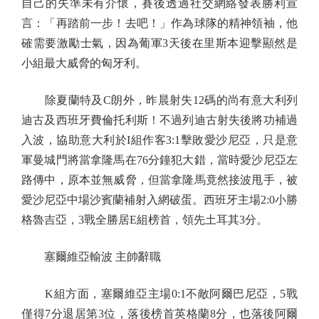
自己的失準未有介懷，賽後透過社交網絡發表勝利宣
言：「再踏前一步！去吧！」作為球隊的精神領袖，他
確需要激勵士氣，因為葡軍3天後在里斯本迎擊顯然是
小組最大威脅的匈牙利。
除夏蘭特及C朗外，昨晨射失12碼的尚有意大利列
迪古及西班牙費倫托利斯！不過列迪古射失後將功補過
入波，協助意大利於I組作客3:1擊敗愛沙尼亞，只是意
軍曼城門將當拿隆馬在76分鐘犯大錯，當時愛沙尼亞左
路傳中，原本並無威脅，但當拿隆馬竟然接波甩手，被
愛沙尼亞中場沙賓蘭補射入網破蛋。西班牙主場2:0小勝
格魯吉亞，3戰全勝居E組榜首，領先土耳其3分。
塞爾維亞輸波 主帥辭職
K組方面，塞爾維亞主場0:1不敵阿爾巴尼亞，5戰
僅得7分退居第3位，落後榜首英格蘭8分，也落後阿爾