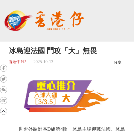
冰島迎法國 鬥攻「大」無畏
2025-10-13
香港仔 P13
分享
世盃外歐洲區D組第4輪，冰島主場迎戰法國。冰島