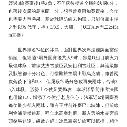
經過3輪賽事後1勝2負，不但落後榜首全勝的法國6分，
也落後次席的烏克蘭一分，想爭晉身附加賽資格，今仗
也需要力爭勝果。基於球隊防線未夠班，只能倚靠主場
之利以攻代守，捧﹝3/3.5﹞大盤。（UEFA.tv周二2:45a
m直播）
世界排名74位的冰島，面對世界次席法國牌面當然
輸蝕，但經過3場外圍賽後共入9球，卻是D組目前火力
最強球隊，前線艾拔古蒙臣及安祖利古莊臣，無論級數
及狀態都十分出色。可惜剛於主場出戰烏克蘭，雖曾兩
度落後下追和3:3，但尾段卻過分急攻再失兩球，合演3:
5入球騷。形勢上今仗又要焗攻，幸球隊早前作客法國
也僅輸1:2，增添了今仗打老虎信心；法軍近6場國際賽
每仗最少都入兩球，雖有王牌前鋒麥巴比缺陣，但前線
利物浦伊傑迪基、拜仁米高奧利斯、新入選的水晶宮箭
頭桑馬迪達，級數亦絕非冰島羸弱防線可以抵擋，相信