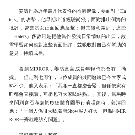
姜濤作為近年最具代表性的香港偶像，要面對「Ha
ters」的攻擊，他早期出道經驗尚淺，面對排山倒海的
批評，曾嘗試以正面回應反擊；但其後意識到，這些
「Haters」多數只是把他當作發洩日常情緒的出口，故
需學習如何應對這些負面批評，並吸收對自己有幫助的
意見，持續成長。
提到MIRROR，姜濤直言成員年輕時都會有「拗
撬」，但走到七周年，12位成員的共同歷練已令大家成
熟不少。他又表示：「我哋一直都磨合緊，但係依家有
咩都會直接講，互相包容大家嘅缺點。」其後，當馬時
亨問到會否考慮於啟德體育園舉行演唱會時，姜濤回
應：「一個人係咁大嘅場開Show壓力好大，但係同MIR
ROR一齊就應該冇問題」。