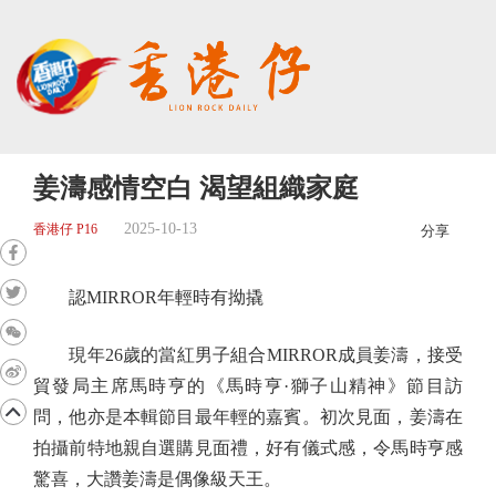
姜濤感情空白 渴望組織家庭
2025-10-13
香港仔 P16
分享
認MIRROR年輕時有拗撬
現年26歲的當紅男子組合MIRROR成員姜濤，接受
貿發局主席馬時亨的《馬時亨·獅子山精神》節目訪
問，他亦是本輯節目最年輕的嘉賓。初次見面，姜濤在
拍攝前特地親自選購見面禮，好有儀式感，令馬時亨感
驚喜，大讚姜濤是偶像級天王。