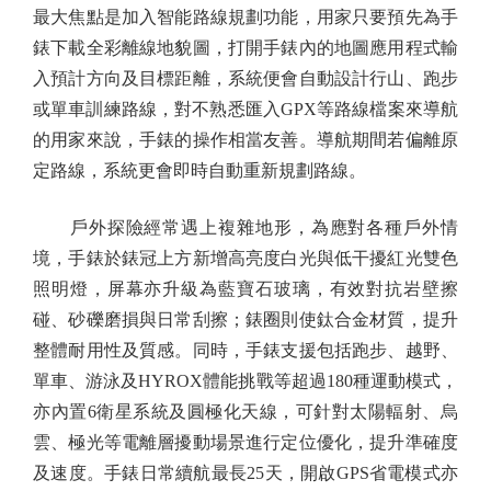
最大焦點是加入智能路線規劃功能，用家只要預先為手
錶下載全彩離線地貌圖，打開手錶內的地圖應用程式輸
入預計方向及目標距離，系統便會自動設計行山、跑步
或單車訓練路線，對不熟悉匯入GPX等路線檔案來導航
的用家來說，手錶的操作相當友善。導航期間若偏離原
定路線，系統更會即時自動重新規劃路線。
戶外探險經常遇上複雜地形，為應對各種戶外情
境，手錶於錶冠上方新增高亮度白光與低干擾紅光雙色
照明燈，屏幕亦升級為藍寶石玻璃，有效對抗岩壁擦
碰、砂礫磨損與日常刮擦；錶圈則使鈦合金材質，提升
整體耐用性及質感。同時，手錶支援包括跑步、越野、
單車、游泳及HYROX體能挑戰等超過180種運動模式，
亦內置6衛星系統及圓極化天線，可針對太陽輻射、烏
雲、極光等電離層擾動場景進行定位優化，提升準確度
及速度。手錶日常續航最長25天，開啟GPS省電模式亦