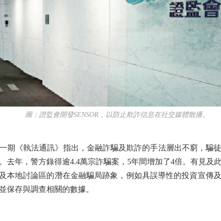
圖：證監會開發SENSOR，以防止欺詐信息在社交媒體散播。
期《執法通訊》指出，金融詐騙及欺詐的手法層出不窮，騙徒
。去年，警方錄得逾4.4萬宗詐騙案，5年間增加了4倍。有見及
平台及本地討論區的潛在金融騙局跡象，例如具誤導性的投資宣傳
並保存與調查相關的數據。