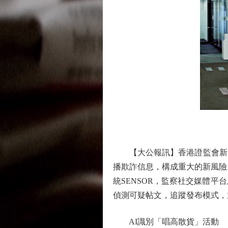
【大公報訊】香港證監會新一
播欺詐信息，構成重大的新風險
統SENSOR，監察社交媒體
偵測可疑帖文，追蹤發布模式，
AI識別「唱高散貨」活動