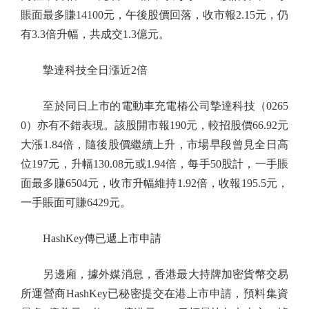
賬面最多賺14100元，午後股價回落，收市報2.15元，仍
有3.3倍升幅，共成交1.3億元。
摯達科技全日漲近2倍
至於同日上市的電動車充電樁公司摯達科技（0265
0）亦有不錯表現。該股開市報190元，較招股價66.92元
大漲1.84倍，隨後股價繼續上升，市場早段曾見全日高
位197元，升幅130.08元或1.94倍，每手50股計，一手賬
面最多賺6504元，收市升幅維持1.92倍，收報195.5元，
一手賬面可賺6429元。
HashKey傳已遞上市申請
另邊廂，據外媒消息，香港最大持牌加密貨幣交易
所運營商HashKey已秘密提交在港上市申請，預料集資