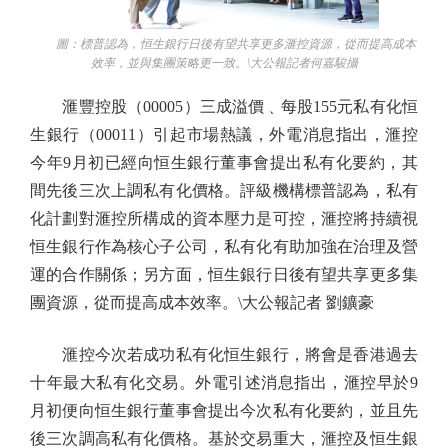
圖：標普認為，恒生銀行日後有望共享更多滙控資源，從而提高成本
效率，並與集團策略更一致。\大公報記者何嘉駿攝
滙豐控股（00005）三成溢價﹑每股155元私有化恒
生銀行（00011）引起市場熱議，外電消息指出，滙控
今年9月初已經向恒生銀行董事會提出私有化要約，其
間先後三次上調私有化價格。評級機構標普認為，私有
化計劃對滙控所構成的資本壓力是可控，滙控將持續視
恒生銀行作為核心子公司，私有化有助加強在治理及營
運的合作關係；另方面，恒生銀行日後有望共享更多集
團資源，從而提高成本效率。\大公報記者 劉鑛豪
滙控今次若成功私有化恒生銀行，將會是香港過去
十年最大私有化交易。外電引述消息指出，滙控早於9
月初便向恒生銀行董事會提出今次私有化要約，並且先
後三次調高私有化價格。基於交易重大，滙控及恒生銀