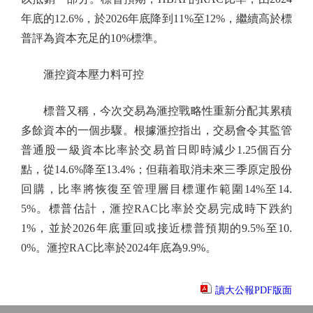
年底的12.6%，於2026年底降到11%至12%，繼續高於標
普評為資本充足的10%標準。
滙控資本壓力料可控
標普又稱，今次交易為滙控戰略性重新分配其累積
多餘資本的一個步驟。根據滙控指出，交易會令其監管
普通股一級資本比率於交易首日即時減少1.25個百分
點，從14.6%降至13.4%；但藉着取消未來三季原定股份
回購，比率將恢復至管理層目標運作範圍14%至14.
5%。標普估計，滙控RAC比率於交易完成時下跌約
1%，並於2026年底重回或接近標普預期的9.5%至10.
0%。滙控RAC比率於2024年底為9.9%。
讀大公報PDF版面