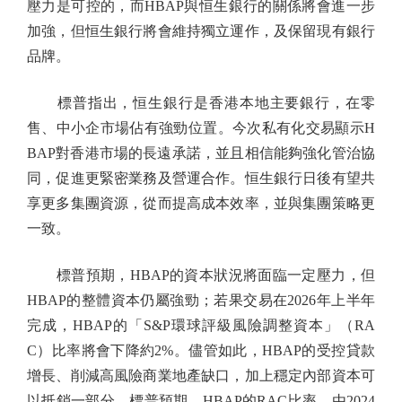
壓力是可控的，而HBAP與恒生銀行的關係將會進一步
加強，但恒生銀行將會維持獨立運作，及保留現有銀行
品牌。
標普指出，恒生銀行是香港本地主要銀行，在零
售、中小企市場佔有強勁位置。今次私有化交易顯示H
BAP對香港市場的長遠承諾，並且相信能夠強化管治協
同，促進更緊密業務及營運合作。恒生銀行日後有望共
享更多集團資源，從而提高成本效率，並與集團策略更
一致。
標普預期，HBAP的資本狀況將面臨一定壓力，但
HBAP的整體資本仍屬強勁；若果交易在2026年上半年
完成，HBAP的「S&P環球評級風險調整資本」（RA
C）比率將會下降約2%。儘管如此，HBAP的受控貸款
增長、削減高風險商業地產缺口，加上穩定內部資本可
以抵銷一部分。標普預期，HBAP的RAC比率，由2024