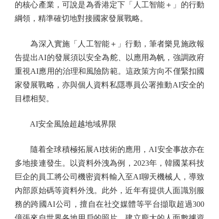
的核心產業，可說是為香港定下「人工智能＋」的行動
綱領，精準確切地對接國家發展戰略。
為深入實施「人工智能＋」行動，筆者樂見施政報
告提出AI的發展須以安全為舵、以應用為帆，強調政府
重視AI應用的治理和風險防範。這政策方向不僅緊扣國
家發展戰略，亦與個人資料私隱專員公署推動AI安全的
目標相契。
AI安全風險超越地域界限
隨着全球積極拓展AI技術的應用，AI安全事故亦在
多地接連發生。以資料外洩為例，2023年，韓國某科技
巨企的員工將公司機密資料輸入至AI聊天機械人，導致
內部原始碼等資料外洩。此外，近年有提供人面識別服
務的跨國AI公司，擅自在社交媒體等平台擷取超過300
億張來自世界各地用戶的照片，建立龐大的人面數據資