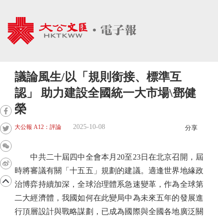
議論風生/以「規則銜接、標準互
認」 助力建設全國統一大市場\鄧健
榮
2025-10-08
大公報 A12：評論
分享
中共二十屆四中全會本月20至23日在北京召開，屆
時將審議有關「十五五」規劃的建議。適逢世界地緣政
治博弈持續加深，全球治理體系急速變革，作為全球第
二大經濟體，我國如何在此變局中為未來五年的發展進
行頂層設計與戰略謀劃，已成為國際與全國各地廣泛關