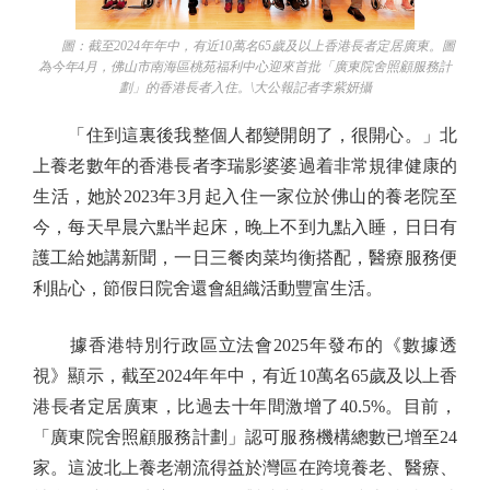
圖：截至2024年年中，有近10萬名65歲及以上香港長者定居廣東。圖
為今年4月，佛山市南海區桃苑福利中心迎來首批「廣東院舍照顧服務計
劃」的香港長者入住。\大公報記者李紫妍攝
「住到這裏後我整個人都變開朗了，很開心。」北
上養老數年的香港長者李瑞影婆婆過着非常規律健康的
生活，她於2023年3月起入住一家位於佛山的養老院至
今，每天早晨六點半起床，晚上不到九點入睡，日日有
護工給她講新聞，一日三餐肉菜均衡搭配，醫療服務便
利貼心，節假日院舍還會組織活動豐富生活。
據香港特別行政區立法會2025年發布的《數據透
視》顯示，截至2024年年中，有近10萬名65歲及以上香
港長者定居廣東，比過去十年間激增了40.5%。目前，
「廣東院舍照顧服務計劃」認可服務機構總數已增至24
家。這波北上養老潮流得益於灣區在跨境養老、醫療、