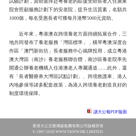
試驗計劃，資助選擇赴粵養老的綜援受助長者入住廣東
院舍照顧服務計劃下的安老院，提升生活質素，名額共
1000個，每名受惠長者可獲每月港幣5000元資助。
近年來，粵港澳在跨境養老方面持續拓展合作，三
地共同發布了養老服務「灣區標準」，橫琴粵澳深度合
作區「澳門新街坊」長者服務中心揭牌投用，成立粵港
澳大灣區（南沙）養老服務聯合體，南沙區養老院率先
開通公辦養老機構入住港澳老人專屬通道……此外，還
有「長者醫療券大灣區試點計劃」、跨境救護車、港人
內地參保等諸多配套政策，為港人跨境養老創造良好的
制度環境保障。
讀大公報PDF版面
香港大公文匯傳媒集團有限公司版權所有
© 1997-2026 WWW.TKWW.HK LIMITED.