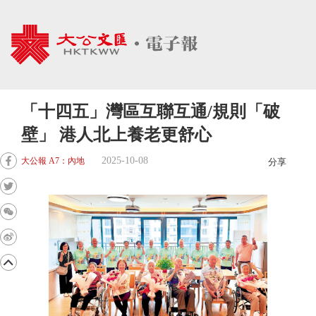
「十四五」灣區互聯互通/規則「破
壁」 港人北上養老更舒心
2025-10-08
大公報 A7：內地
分享