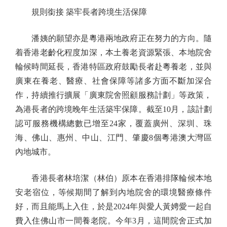
規則銜接 築牢長者跨境生活保障
潘姨的願望亦是粵港兩地政府正在努力的方向。隨
着香港老齡化程度加深，本土養老資源緊張、本地院舍
輪候時間延長，香港特區政府鼓勵長者赴粵養老，並與
廣東在養老、醫療、社會保障等諸多方面不斷加深合
作，持續推行擴展「廣東院舍照顧服務計劃」等政策，
為港長者的跨境晚年生活築牢保障。截至10月，該計劃
認可服務機構總數已增至24家，覆蓋廣州、深圳、珠
海、佛山、惠州、中山、江門、肇慶8個粵港澳大灣區
內地城市。
香港長者林培潔（林伯）原本在香港排隊輪候本地
安老宿位，等候期間了解到內地院舍的環境醫療條件
好，而且能馬上入住，於是2024年與愛人黃娉愛一起自
費入住佛山市一間養老院。今年3月，這間院舍正式加