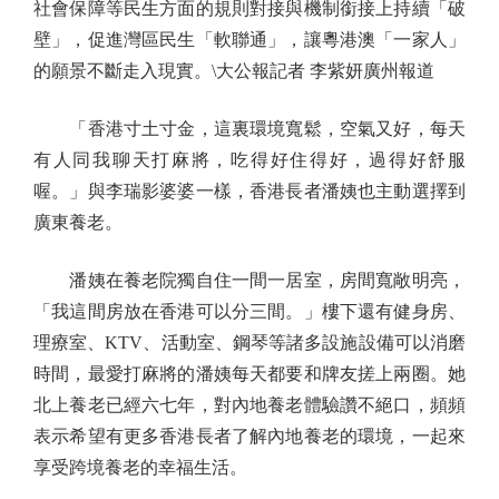
社會保障等民生方面的規則對接與機制銜接上持續「破
壁」，促進灣區民生「軟聯通」，讓粵港澳「一家人」
的願景不斷走入現實。\大公報記者 李紫妍廣州報道
「香港寸土寸金，這裏環境寬鬆，空氣又好，每天
有人同我聊天打麻將，吃得好住得好，過得好舒服
喔。」與李瑞影婆婆一樣，香港長者潘姨也主動選擇到
廣東養老。
潘姨在養老院獨自住一間一居室，房間寬敞明亮，
「我這間房放在香港可以分三間。」樓下還有健身房、
理療室、KTV、活動室、鋼琴等諸多設施設備可以消磨
時間，最愛打麻將的潘姨每天都要和牌友搓上兩圈。她
北上養老已經六七年，對內地養老體驗讚不絕口，頻頻
表示希望有更多香港長者了解內地養老的環境，一起來
享受跨境養老的幸福生活。