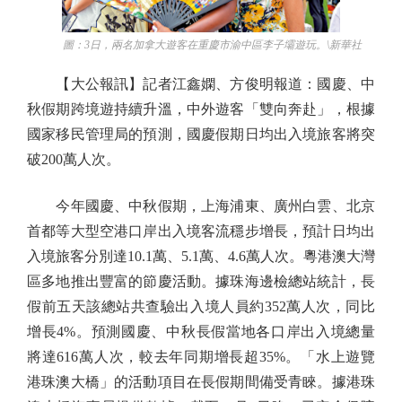
圖：3日，兩名加拿大遊客在重慶市渝中區李子壩遊玩。\新華社
【大公報訊】記者江鑫嫻、方俊明報道：國慶、中
秋假期跨境遊持續升溫，中外遊客「雙向奔赴」，根據
國家移民管理局的預測，國慶假期日均出入境旅客將突
破200萬人次。
今年國慶、中秋假期，上海浦東、廣州白雲、北京
首都等大型空港口岸出入境客流穩步增長，預計日均出
入境旅客分別達10.1萬、5.1萬、4.6萬人次。粵港澳大灣
區多地推出豐富的節慶活動。據珠海邊檢總站統計，長
假前五天該總站共查驗出入境人員約352萬人次，同比
增長4%。預測國慶、中秋長假當地各口岸出入境總量
將達616萬人次，較去年同期增長超35%。「水上遊覽
港珠澳大橋」的活動項目在長假期間備受青睞。據港珠