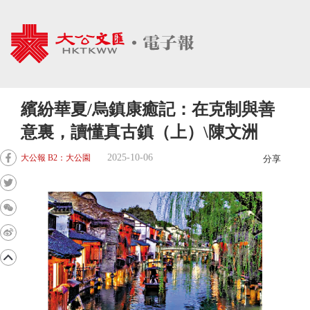
繽紛華夏/烏鎮康癒記：在克制與善
意裏，讀懂真古鎮（上）\陳文洲
2025-10-06
大公報 B2：大公園
分享