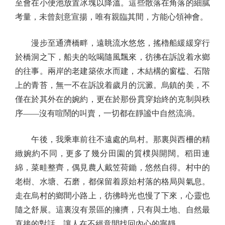
至會在小便池放置冰塊以降溫。這些散落在角落的細膩
考量，未曾刻意宣揚，唯有親臨其間，方能心領神會。
漫步至通濟橋畔，遠眺流水悠悠，搖櫓船緩緩穿行
於橋洞之下，船夫的吆喝隨風飄來，彷彿在訴說着水鄉
的往事。兩岸的老建築依水而建，木結構的窗櫺、石階
上的青苔，無一不在訴說着歲月的沉澱。烏鎮的美，不
僅在於其外在的婉約，更在於那份貫穿始終的克制與秩
序——沒有喧鬧的叫賣，一切都在靜謐中自然流淌。
午後，我乘車前往不遠處的烏村。那裏與西柵的精
緻婉約不同，更多了幾分田園的質樸與開闊。稻田連
綿，菜畦整齊，偶見農人戴笠荷鋤，悠然自得。村中的
老樹、水塘、石磨，都保留着原始村落的格局與氣息。
走在烏村的鄉間小路上，彷彿時光也慢了下來，心靈也
隨之舒展。這裏沒有景區的擁擠，只有與土地、自然最
直接的對話，讓人在不經意間找回內心的寧靜。