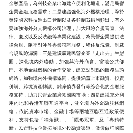
金融產品，為科技企業出海建立便利化通道，滿足民營
企業金融服務需求；二是建議強化海外機構治理，鑒於
發達國家科技進出口管制以及各類制裁措施頻出，有必
要加強海外分支機構公司治理，加大風險合規審查、法
律、廉政以及反洗錢等專業化建設，為民營企業提供法
律合規、匯率對沖等專業諮詢服務，堵住反洗錢、制裁
合規風險漏洞；三是建議廣建民營企業「走出去」生態
圈，深化境內外聯動，加強與海外商會、當地公共部
門、本地金融機構的合作交流，建立點對點的服務生態
網絡，加強境內外機構協同，提供涵蓋上市融資、投資
併購、跨境資產轉讓、離岸債券發行等綜合化的金融服
務支持，助力民營企業廣拓國際市場；四是建議充分利
用內地和香港互聯互通平台，健全境內外金融服務網
絡，依託資本市場、金融市場等兩地互聯互通政策便
利，支持包括「獨角獸」、「隱形冠軍」及「專精特
新」民營科技企業拓展境外投融資渠道，做優做強國際