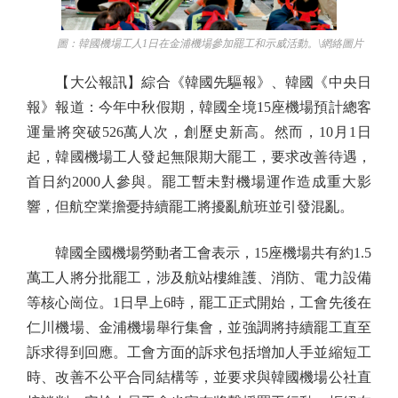
圖：韓國機場工人1日在金浦機場參加罷工和示威活動。\網絡圖片
【大公報訊】綜合《韓國先驅報》、韓國《中央日
報》報道：今年中秋假期，韓國全境15座機場預計總客
運量將突破526萬人次，創歷史新高。然而，10月1日
起，韓國機場工人發起無限期大罷工，要求改善待遇，
首日約2000人參與。罷工暫未對機場運作造成重大影
響，但航空業擔憂持續罷工將擾亂航班並引發混亂。
韓國全國機場勞動者工會表示，15座機場共有約1.5
萬工人將分批罷工，涉及航站樓維護、消防、電力設備
等核心崗位。1日早上6時，罷工正式開始，工會先後在
仁川機場、金浦機場舉行集會，並強調將持續罷工直至
訴求得到回應。工會方面的訴求包括增加人手並縮短工
時、改善不公平合同結構等，並要求與韓國機場公社直