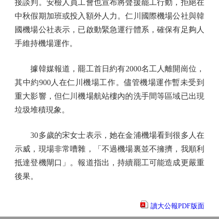
接談判。安檢人員工會也宣布將聲援罷工行動，拒絕在
中秋假期加班或投入額外人力。仁川國際機場公社與韓
國機場公社表示，已啟動緊急運行體系，確保有足夠人
手維持機場運作。
據韓媒報道，罷工首日約有2000名工人離開崗位，
其中約900人在仁川機場工作。儘管機場運作暫未受到
重大影響，但仁川機場航站樓內的洗手間等區域已出現
垃圾堆積現象。
30多歲的宋女士表示，她在金浦機場看到很多人在
示威，現場非常嘈雜，「不過機場裏並不擁擠，我順利
抵達登機閘口」。報道指出，持續罷工可能造成更嚴重
後果。
讀大公報PDF版面