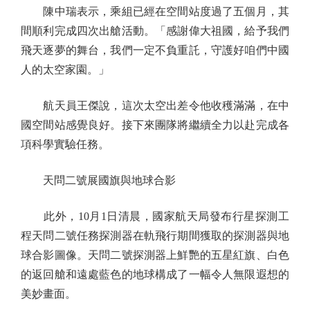
陳中瑞表示，乘組已經在空間站度過了五個月，其
間順利完成四次出艙活動。「感謝偉大祖國，給予我們
飛天逐夢的舞台，我們一定不負重託，守護好咱們中國
人的太空家園。」
航天員王傑說，這次太空出差令他收穫滿滿，在中
國空間站感覺良好。接下來團隊將繼續全力以赴完成各
項科學實驗任務。
天問二號展國旗與地球合影
此外，10月1日清晨，國家航天局發布行星探測工
程天問二號任務探測器在軌飛行期間獲取的探測器與地
球合影圖像。天問二號探測器上鮮艷的五星紅旗、白色
的返回艙和遠處藍色的地球構成了一幅令人無限遐想的
美妙畫面。