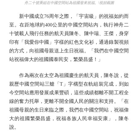
舟二十號乘組在中國空間站為祖國發來祝福。\視頻截圖
新中國成立76周年之際，「宇宙級」的祝福如約而
至。在距地球約400公里的中國空間站內，執行神舟二
十號載人飛行任務的航天員陳冬、陳中瑞、王傑，身穿
印有「我愛你中國」字樣的紅色文化衫，通過錄製視頻
的方式，向祖國母親送上生日祝福。「我們在中國空間
站祝福偉大的祖國國泰民安，繁榮昌盛！」
作為兩次在太空為祖國慶生的航天員，陳冬說，從
親歷中國空間站三艙「T」字構型在軌組裝完成，到如
今空間站應用發展成果豐碩，這些成績都離不開工程全
線的奮力托舉，更離不開全國人民的關注和支持。「在
祖國母親的生日來臨之際，我們在中國空間站，祝福偉
大的祖國繁榮昌盛，祝福各族人民幸福安康」，陳冬
說。