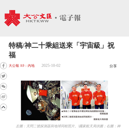
特稿/神二十乘組送來「宇宙級」祝
福
2025-10-02
大公報 A9：內地
分享
左圖：天問二號探測器與地球同框照片。\國家航天局供圖；右圖：神