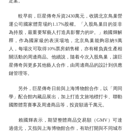
定案。
較早前，巨星傳奇斥資2430萬元，收購北京鳥巢營
運公司國家體育場約1.17%股權。「入股鳥巢目的並非
為持股，最重要幫藝人打造具影響力的IP。」賴國輝解
釋，作為國家級的表演場地，北京鳥巢能夠容納9萬
人，每場次可取得10%票房銷售權，亦有權負責生產相
關活動的周邊商品。他續說，隨着今次入股鳥巢，讓巨
星傳奇與更多其他藝人合作，由周邊商品的設計到供應
鏈管理等。
另外，巨星傳奇日前與上海博物館合作，以「周同
學」配合館內藏品展出，加上打造文旅地標打卡、聯動
國際體育賽事及周邊商品等，投資額過千萬元。
賴國輝表示，期望整體商品交易額（GMV）可達
過億元，又指與上海博物館合作，有助打開與不同城市