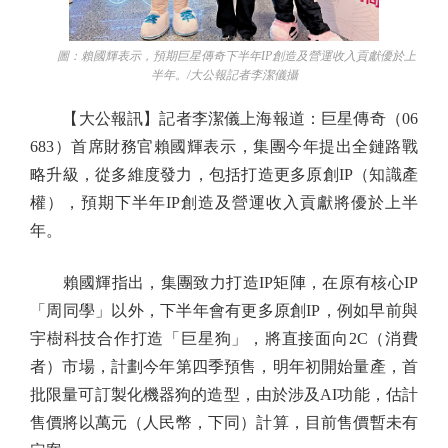
圖：賴國輝表示，預期巨星傳奇下半年IP創造及營運收入貢獻優於上
半年。/大公報記者李潔儀攝
【大公報訊】記者李潔儀上海報道：巨星傳奇（06
683）首席財務官賴國輝表示，集團今年提出全鏈路戰
略升級，從多維度發力，包括打造更多原創IP（知識產
權），預期下半年IP創造及營運收入貢獻將優於上半
年。
賴國輝指出，集團致力打造IP矩陣，在原有核心IP
「周同學」以外，下半年會有更多原創IP，例如早前與
宇樹科技合作打造「巨星狗」，將直接面向2C（消費
者）市場，計劃今年第四季預售，明年初開始量產，首
批限量可訂製化機器狗的造型，由於涉及AI功能，估計
售價將以萬元（人民幣，下同）計算，目前售價暫未有