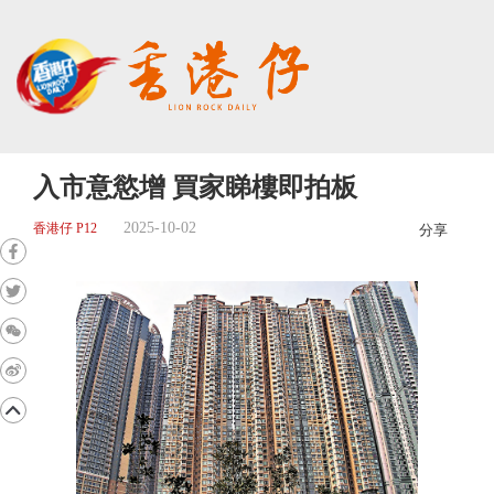
入市意慾增 買家睇樓即拍板
2025-10-02
香港仔 P12
分享