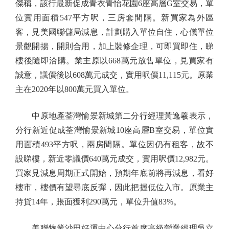
傑稱，該行最新促成青衣青怡花園6座高層G室交易，單
位實用面積547平方呎，三房套間隔。新買家為外區
客，見美國聯儲局減息，計劃購入單位自住，心儀單位
景觀開揚，開則合用，加上裝修企理，可即買即住，睇
樓後隨即洽購。業主原以668萬元放售單位，見買家有
誠意，議價後以608萬元成交，實用呎價11,115元。原業
主在2020年以800萬元買入單位。
中原地產荃灣愉景新城第二分行經理黃逸羲表示，
分行新近促成荃灣愉景新城10座高層B室交易，單位實
用面積493平方呎，兩房間隔。單位因仍有租客，故不
設睇樓，新近零議價640萬元成交，實用呎價12,982元。
買家見減息周期正式開始，預期年底前將再減息，看好
樓市，樓價有望尋底反彈，因此把握低位入市。原業主
持貨14年，賬面獲利290萬元，單位升值83%。
美聯物業沙田好運中心分行首席高級營業經理吳立