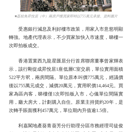
■荔枝角昇悅居（中）兩房戶獲買家即時以755萬元承接。資料圖片
受惠銀行減息及利好樓市政策，用家入市意慾明顯
轉強。地產代理表示，不少買家加快入市速度，睇樓一
次即拍板成交。
香港置業西九龍星匯居分行首席聯席董事曾家輝表
示，該行剛促成昇悅居1座低層C室交易，單位實用面積
522平方呎，兩房間隔。單位原本叫價775萬元，經議價
後以755萬元成交，減價20萬元，實用呎價14,464元。買
家為區內客，睇樓僅1次即拍板入市，心儀單位間隔實
用，廳大房大，計劃購入自住。原業主持貨約20年，是
次轉手賬面獲利457萬元，單位期內升值逾1.5倍。
利嘉閣地產葵青葵芳分行助理分區市務經理司徒俊