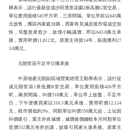
輝表示，該行最新促成沙田濱景花園2座高層G室交易，
單位實用面積545平方呎，三房間隔。單位早前以645萬
元放售，獲區內家庭洽購，買家有見減息後市場成交加
快，筍盤愈來愈少，故僅小幅議價，即以643.8萬元承
接，實用呎價11,812元。原業主持貨14年，賬面獲利27
3.8萬元。
元朗世宙不足半日獲承接
中原地產元朗副區域營業經理王勤學表示，該行促
成元朗世宙1座低層B室交易，單位實用面積426平方
呎，兩房間隔，叫價518萬元，單位早上放盤，不足半
日，下午便獲買家以516.5萬元承接，實用呎價12,124
元，較市價低約3%。同類單位叫價550萬元起，上址因
叫價吸引，業主亦肯減價，減價後價錢較本月同類單位
造價532萬元有所折讓，故吸引買家火速承接。原業主