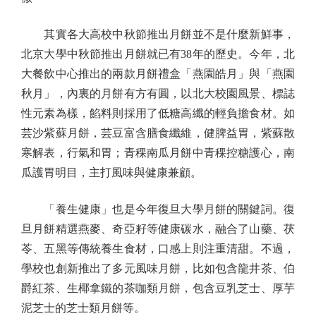
其實各大高校中秋節推出月餅並不是什麼新鮮事，
北京大學中秋節推出月餅就已有38年的歷史。今年，北
大餐飲中心推出的兩款月餅禮盒「燕園皓月」與「燕園
秋月」，內裏的月餅有方有圓，以北大校園風景、標誌
性元素為樣，餡料則採用了低糖高纖的輕負擔食材。如
芸沙紫蘇月餅，芸豆富含膳食纖維，健脾益胃，紫蘇散
寒解表，行氣和胃；青稞南瓜月餅中青稞控糖護心，南
瓜護胃明目，主打風味與健康兼顧。
「養生健康」也是今年復旦大學月餅的關鍵詞。復
旦月餅精選燕麥、奇亞籽等健康碳水，融合了山藥、茯
苓、五黑等傳統養生食材，口感上則注重清甜。不過，
學校也創新推出了多元風味月餅，比如包含龍井茶、伯
爵紅茶、生椰拿鐵的茶咖類月餅，包含豆乳芝士、厚芋
泥芝士的芝士類月餅等。