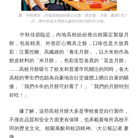
圖：中秋將至，內地高校紛紛推出自製「限定版」月餅。圖為9月27
日，華中科技大學師生參與中秋月餅DIY沙龍。
中秋佳節臨近，內地高校紛紛推出校園定製版月
餅，包裝精美、外形匠心獨具之餘，口味也是大放異
彩：注重控糖、高纖維的「養生月餅」，以大米粉作為
餅皮材料的「米月餅」，色彩造型各異的「盲盒月餅」
……高校月餅吸引了校友和普通市民關注的同時，各大
高校的學生們也頗為自豪地在社交媒體上晒出自家的驕
傲，「我們今年的月餅可好看了！」「我們的月餅特別
好吃！」
據了解，這些高校月餅大多是學校食堂自行製作，
不僅在品質和安全方面更有保障，也承載着每所高校不
同的歷史文化、校園風貌和校訓精神。\大公報記者 夏
微