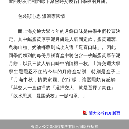
鄉的好友們相約線下聚會時交換各自學校的月餅。
包裝顯心思 濃濃家國情
而上海交通大學今年的月餅口味是由學生們投票決
定。其中鹹蛋黃厚芋泥月餅是人氣固定款，蛋黃蓮蓉、
烏梅山楂、奶油椰蓉則成功入選「驚喜口味」。因此，
同學們領到的每份月餅盲盒中將包含一枚鹹蛋黃厚芋泥
月餅，以及三款人氣口味中的隨機一枚。上海交通大學
學生熙熙忍不住給今年的月餅盒點讚，特別是盒子上
「月滿中秋，情繫家國」的字樣，讓熙熙頗有感觸，
「與交大一直倡導的『選擇交大，就是選擇了責任』，
『飲水思源，愛國榮校』一脈相承。」
讀大公報PDF版面
香港大公文匯傳媒集團有限公司版權所有