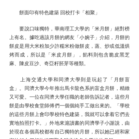
餅面印有特色建築 回校打卡「相聚」
要說口味獨特，華南理工大學的「米月餅」絕對榜
上有名。據吃過該月餅的網友「小婉子」介紹，月餅的
餅皮是用大米粉加少許糯米粉做餅皮，蒸、炒或低溫烘
烤而成，所以是「米皮月餅」，餡料則包含脆皮黑芝
麻、陳皮豆沙、奇亞籽胚芽等種類。
上海交通大學和同濟大學則是玩起了「月餅盲
盒」。同濟大學今年推出馬卡龍色系的盲盒月餅，精緻
又可愛。一位在同濟大學任職的老師告訴記者，這些月
餅是由學校食堂師傅們一個個純手工做出來的。「學校
的這些月餅上會印學校特色建築，我就可以拿着它們去
實地拍照打卡。」外地來滬讀書的同濟學子小謝說，由
於現在各個高校都有自己獨特的月餅，所以她已經和家