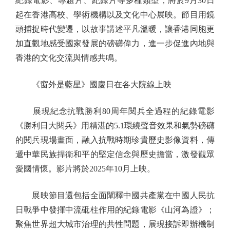
紀錄電影、專題片、紀錄片等多種類型，將於9月30日
起在香港高校、學術機構以及文化中心展映。節目用鏡
頭捕捉時代變遷，以故事講述平凡溫暖，讓香港同胞更
加直觀地感受國家發展的磅礴偉力，進一步促進內地與
香港的文化交流與情感共鳴。
《窗外是藍星》國慶日在各大院線上映
展現紀念抗戰勝利80周年閱兵全過程的紀錄電影
《勝利日大閱兵》用精湛的5.1環繞聲音效果和氣勢磅礴
的閱兵現場畫面，融入抗戰時期珍貴歷史影像資料，傳
遞中華民族捍衛和平的堅定信念與歷史擔當，激發觀眾
愛國情懷。影片將於2025年10月上映。
展映節目還包括全面闡釋中國共產黨在中國人民抗
日戰爭中發揮中流砥柱作用的紀錄電影《山河為證》；
聚焦世界超大城市治理的共性問題，展現接訴即辦機制