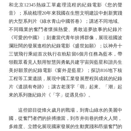
和北京12345熱線工單處理流程的紀錄電影《您的聲
音》；系統梳理20年來我國在生態文明建設中創新實踐
的大型系列片《綠水青山中國答卷》；講述不同地域、
不同職業的奮鬥者懷揣熱愛、勇敢追夢故事的紀錄片
《可愛的中國》；刻畫當代青年拚搏群像，展現祖國波
瀾壯闊的發展進程的紀錄電影《盛世如願》；以神舟十
三號飛行乘組首次執行在軌駐留6個月任務為藍本，帶
領觀眾看見人類用智慧與勇氣共建宇宙與藍星和諧共生
美好願景的紀錄電影《窗外是藍星》；探訪816地下核
工程等工業遺蹟，展現中國工業發展歷程與成就的紀錄
片《遺蹟有奇跡》；讓古老漢字「萌」起來、「潮」起
來的系列微紀錄片《「字」從遇見你》。
這些節目從烽火歲月的戰場，到青山綠水的美麗中
國，從奮鬥者們的拚搏擔當，到市井街巷的煙火人間，
多維度、立體化展現國家發展的生動實踐和昂揚奮鬥的