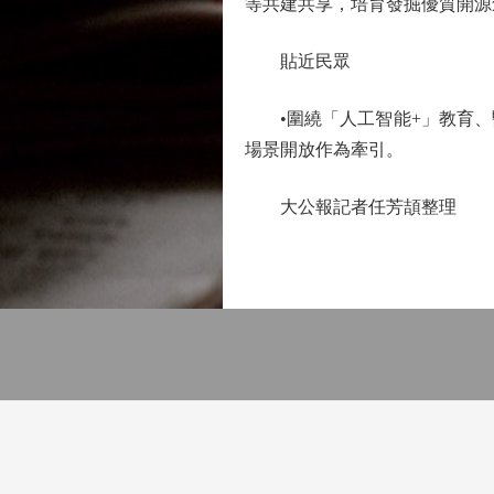
等共建共享，培育發掘優質開源
貼近民眾
•圍繞「人工智能+」教育、
場景開放作為牽引。
大公報記者任芳頡整理