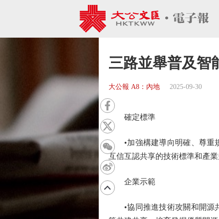
三路並舉普及智
大公報 A8：內地
2025-09-30
確定標準
•加強構建導向明確、尊重規
互信互認共享的技術標準和產業
企業示範
•協同推進技術攻關和開源共