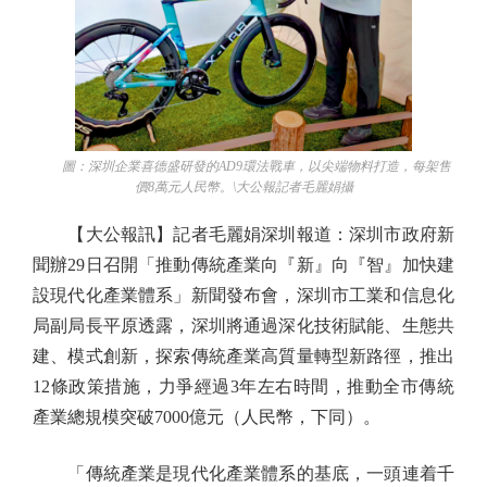
圖：深圳企業喜德盛研發的AD9環法戰車，以尖端物料打造，每架售
價8萬元人民幣。\大公報記者毛麗娟攝
【大公報訊】記者毛麗娟深圳報道：深圳市政府新
聞辦29日召開「推動傳統產業向『新』向『智』加快建
設現代化產業體系」新聞發布會，深圳市工業和信息化
局副局長平原透露，深圳將通過深化技術賦能、生態共
建、模式創新，探索傳統產業高質量轉型新路徑，推出
12條政策措施，力爭經過3年左右時間，推動全市傳統
產業總規模突破7000億元（人民幣，下同）。
「傳統產業是現代化產業體系的基底，一頭連着千