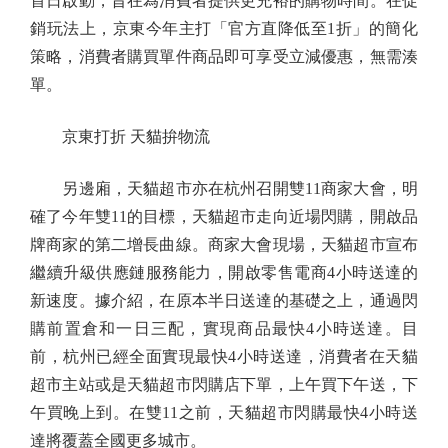
首日啟動，旨在為消費者提供更充裕的購物時間。在促
銷玩法上，京東今年主打「官方直降低至1折」的簡化
策略，消費者購買單件商品即可享受立減優惠，無需湊
單。
京東打折 天貓拚物流
另邊廂，天貓超市亦在杭州召開雙11商家大會，明
確了今年雙11的目標，天貓超市走向近場閃購，開啟品
牌商家的第二增長曲線。商家大會現場，天貓超市宣布
繼續升級供應鏈服務能力，開啟零售電商4小時送達的
新速度。據介紹，在原本半日送達的基礎之上，通過閃
購前置倉和一日三配，實現商品最快4小時送達。目
前，杭州已經全面實現最快4小時送達，消費者在天貓
超市主站或是天貓超市閃購店下單，上午買下午送，下
午買晚上到。在雙11之前，天貓超市閃購最快4小時送
達將覆蓋全國更多城市。