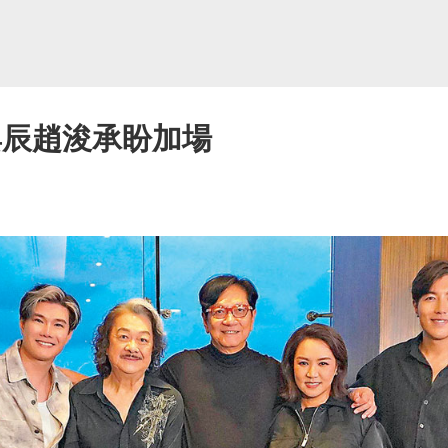
與辰趙浚承盼加場