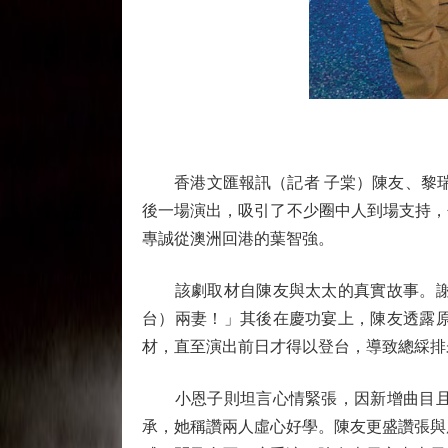
香港文匯報訊（記者 子棠）陳友、黎瑞
後一場演出，吸引了不少圈中人到場支持，
專誠從澳洲回港的葉智強。
該劇取材自陳友與太太的真實故事。謝幕
台）兩妻！」其後在慶功宴上，陳友透露
材，直至演出前日才得以登台，導致總綵排
小恩子則坦言心情緊張，因新增曲目且排
承，她稱讚兩人虛心好學。陳友更盛讚張與辰演