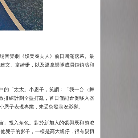
場音樂劇《娛樂圈夫人》前日圓滿落幕。最
黃建文、韋綺珊，以及溫拿樂隊成員鍾鎮濤和
中的「太太」小恩子，笑謂：「我一台（舞
致排練計劃全盤打亂，首日僅能倉促移入器
小恩子表現專業，未受突發狀況影響。
宙」投入角色。對於新加入的張與辰和趙浚
質很有他兒子的影子，一樣是高大靚仔，很有親切