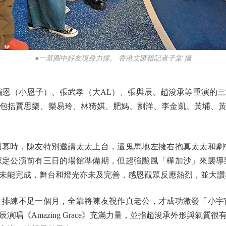
●一眾圈中好友現身力撐。 香港文匯報記者子棠 攝
恩（小恩子）、張武孝（大AL）、張與辰、趙浚承等重演的三
包括賈思樂、樂易玲、林猗娸、肥媽、劉洋、李金凱、黃埔、
時，陳友特別邀請太太上台，還鬼馬地左擁右抱真太太和劇
原定公演前有三日的場館準備期，但超強颱風「樺加沙」來襲導
未能完成，舞台和燈光亦未及完善，感恩觀眾反應熱烈，並大讚
練不足一個月，全靠將陳友視作真老公，才成功激發「小宇
唱《Amazing Grace》充滿力量，並指趙浚承外形與氣