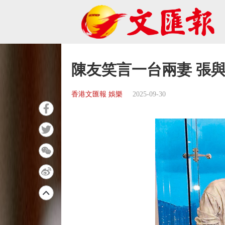
陳友笑言一台兩妻 張
香港文匯報 娛樂
2025-09-30