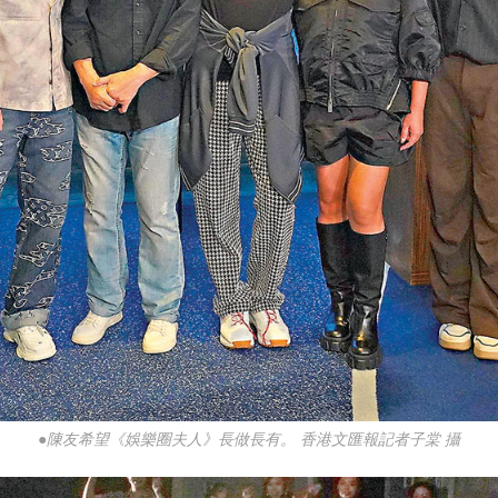
●陳友希望《娛樂圈夫人》長做長有。 香港文匯報記者子棠 攝