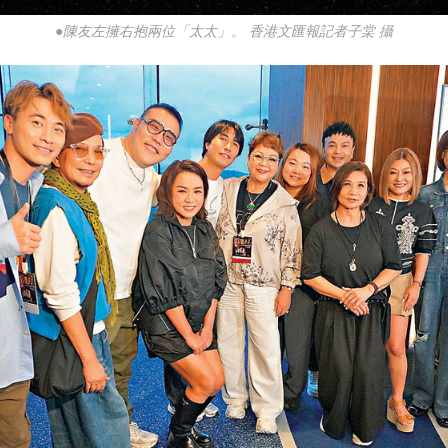
●陳友左擁右抱兩位「太太」。 香港文匯報記者子棠 攝