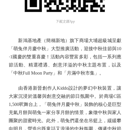
下載文匯App
新鴻基地產（簡稱新地）旗下商場大埔超級城呈獻
「萌兔伴月慶中秋」大型推廣活動，迎接中秋佳節與10
·1國慶的雙重喜慶！活動內容豐富多彩，包括一系列應
節活動、精選禮遇、創意洋溢的中秋主題布置，以及
「中秋Full Moon Party」和「月滿中秋市集」。
由香港新晉創作人Kiddo設計的夢幻中秋裝置，讓
大家沉浸於溫馨與創意交融的節日氛圍中。於商場C區
1,500呎舞台上，「萌兔伴月慶中秋」裝飾的核心是巨型
充氣月餅與萌兔一家分享月餅的情景，象徵中秋與家人
團聚的甜蜜時光。此外，萌兔們還坐在吊籃上，緩緩攀
向明月，營造出既童話又浪漫的中秋氛圍，傳遞中秋節