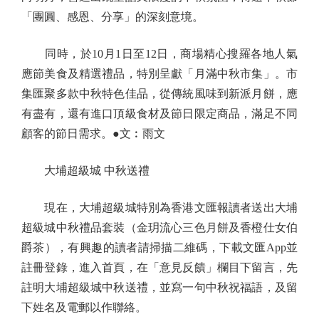
「團圓、感恩、分享」的深刻意境。
同時，於10月1日至12日，商場精心搜羅各地人氣
應節美食及精選禮品，特別呈獻「月滿中秋市集」。市
集匯聚多款中秋特色佳品，從傳統風味到新派月餅，應
有盡有，還有進口頂級食材及節日限定商品，滿足不同
顧客的節日需求。●文︰雨文
大埔超級城 中秋送禮
現在，大埔超級城特別為香港文匯報讀者送出大埔
超級城中秋禮品套裝（金玥流心三色月餅及香橙仕女伯
爵茶），有興趣的讀者請掃描二維碼，下載文匯App並
註冊登錄，進入首頁，在「意見反饋」欄目下留言，先
註明大埔超級城中秋送禮，並寫一句中秋祝福語，及留
下姓名及電郵以作聯絡。